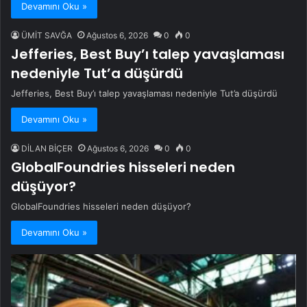
Devamını Oku »
ÜMİT SAVĞA
Ağustos 6, 2026
0
0
Jefferies, Best Buy’ı talep yavaşlaması
nedeniyle Tut’a düşürdü
Jefferies, Best Buy’ı talep yavaşlaması nedeniyle Tut’a düşürdü
Devamını Oku »
DİLAN BİÇER
Ağustos 6, 2026
0
0
GlobalFoundries hisseleri neden
düşüyor?
GlobalFoundries hisseleri neden düşüyor?
Devamını Oku »