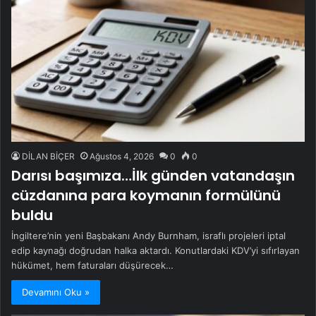
DİLAN BİÇER
Ağustos 4, 2026
0
0
Darısı başımıza…İlk günden vatandaşın
cüzdanına para koymanın formülünü
buldu
İngiltere’nin yeni Başbakanı Andy Burnham, israflı projeleri iptal
edip kaynağı doğrudan halka aktardı. Konutlardaki KDV’yi sıfırlayan
hükümet, hem faturaları düşürecek…
Devamını Oku »