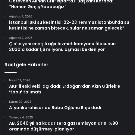
Görevden Alınan CHP Isparta İl Başkanı Karaca:
“Hemen Geçiş Yapacağız”
Ağustos 7, 2026
İstanbul İSKİ su kesintisi! 22-23 Temmuz İstanbul’da su
kesintisi ne zaman bitecek, sular ne zaman gelecek?
Ağustos 7, 2026
Çin’in yeni enerjili ağır hizmet kamyonu filosunun
2030’a kadar 1,6 milyonu aşması bekleniyor
Rastgele Haberler
Nisan 11, 2026
AKP’li eski vekil açıkladı: Erdoğan’dan Akın Gürlek’e
‘tapu’ talimatı
Kasım 30, 2025
Afyonkarahisar’da Baba Oğlunu Bıçakladı
Temmuz 4, 2025
AB, 2040 yılına kadar sera gazı emisyonlarını %90
oranında düşürmeyi planlıyor