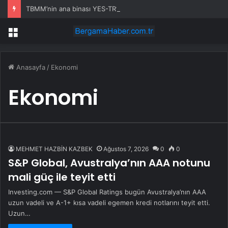
TBMM’nin ana binası YES-TR’de ‘çok iyi’ olarak sertifikalandırıldı
Menü
Anasayfa
/
Ekonomi
Ekonomi
MEHMET HAZBİN KAZBEK
Ağustos 7, 2026
0
0
S&P Global, Avustralya’nın AAA notunu
mali güç ile teyit etti
Investing.com — S&P Global Ratings bugün Avustralya’nın AAA
uzun vadeli ve A-1+ kısa vadeli egemen kredi notlarını teyit etti.
Uzun…