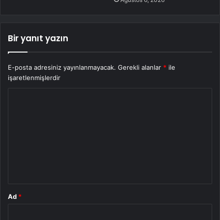
Bir yanıt yazın
E-posta adresiniz yayınlanmayacak.
Gerekli alanlar
*
ile
işaretlenmişlerdir
Y
o
r
u
m
*
Ad
*