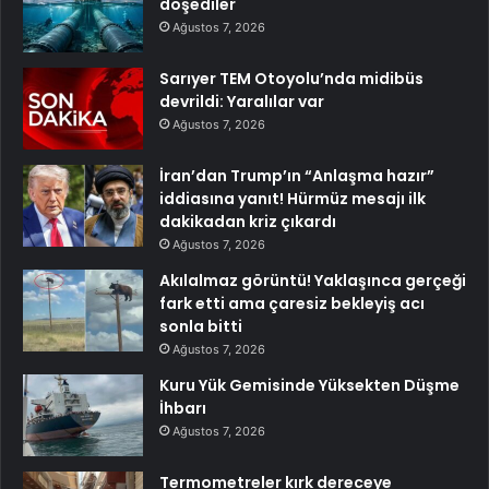
döşediler
Ağustos 7, 2026
Sarıyer TEM Otoyolu’nda midibüs
devrildi: Yaralılar var
Ağustos 7, 2026
İran’dan Trump’ın “Anlaşma hazır”
iddiasına yanıt! Hürmüz mesajı ilk
dakikadan kriz çıkardı
Ağustos 7, 2026
Akılalmaz görüntü! Yaklaşınca gerçeği
fark etti ama çaresiz bekleyiş acı
sonla bitti
Ağustos 7, 2026
Kuru Yük Gemisinde Yüksekten Düşme
İhbarı
Ağustos 7, 2026
Termometreler kırk dereceye