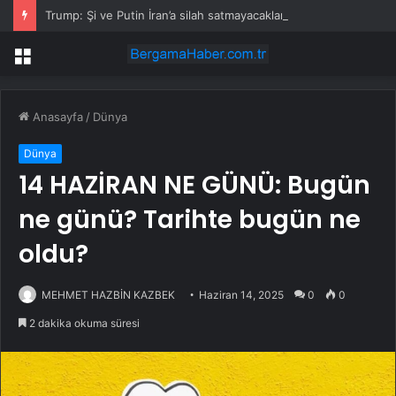
Trump: Şi ve Putin İran’a silah satmayacaklarını söyledi
Menü
Anasayfa
/
Dünya
Dünya
14 HAZİRAN NE GÜNÜ: Bugün
ne günü? Tarihte bugün ne
oldu?
MEHMET HAZBİN KAZBEK
Haziran 14, 2025
0
0
2 dakika okuma süresi