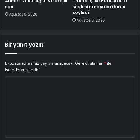
Ahmet Davutoğlu: Stratejik
Trump: Şi ve Putin İran’a
son
silah satmayacaklarını
söyledi
Ağustos 8, 2026
Ağustos 8, 2026
Bir yanıt yazın
E-posta adresiniz yayınlanmayacak.
Gerekli alanlar
*
ile
işaretlenmişlerdir
Y
o
r
u
m
*