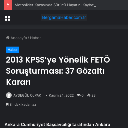
Motosiklet Kazasında Sürücü Hayatını Kaybetti
Menü
Anasayfa
/
Haber
Haber
2013 KPSS’ye Yönelik FETÖ
Soruşturması: 37 Gözaltı
Kararı
AYŞEGÜL OLPAK
Kasım 24, 2022
0
28
Bir dakikadan az
Ankara Cumhuriyet Başsavcılığı tarafından Ankara