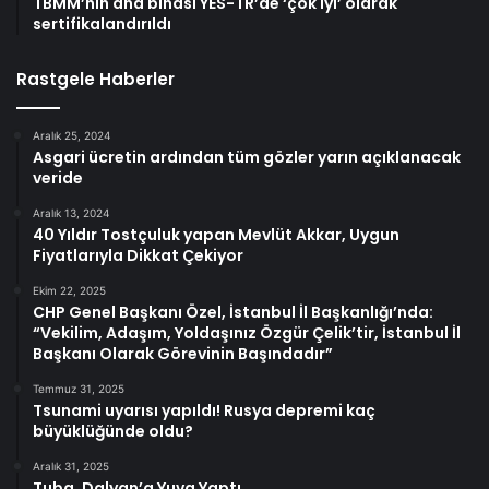
TBMM’nin ana binası YES-TR’de ‘çok iyi’ olarak
sertifikalandırıldı
Rastgele Haberler
Aralık 25, 2024
Asgari ücretin ardından tüm gözler yarın açıklanacak
veride
Aralık 13, 2024
40 Yıldır Tostçuluk yapan Mevlüt Akkar, Uygun
Fiyatlarıyla Dikkat Çekiyor
Ekim 22, 2025
CHP Genel Başkanı Özel, İstanbul İl Başkanlığı’nda:
“Vekilim, Adaşım, Yoldaşınız Özgür Çelik’tir, İstanbul İl
Başkanı Olarak Görevinin Başındadır”
Temmuz 31, 2025
Tsunami uyarısı yapıldı! Rusya depremi kaç
büyüklüğünde oldu?
Aralık 31, 2025
Tuba, Dalyan’a Yuva Yaptı