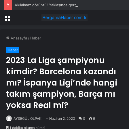
Akılalmaz görüntü! Yaklaşınca gerçeği fark etti ama çaresiz bekleyiş acı sonla bitti
Menü
Anasayfa
/
Haber
Haber
2023 La Liga şampiyonu
kimdir? Barcelona kazandı
mı? İspanya Ligi’nde hangi
takım şampiyon, Barça mı
yoksa Real mi?
AYŞEGÜL OLPAK
Haziran 2, 2023
0
9
1 dakika okuma süresi