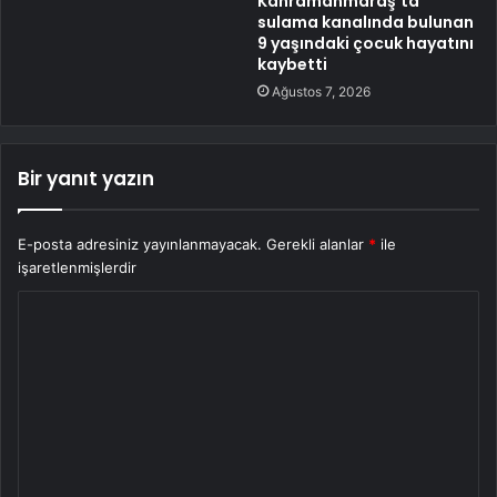
Kahramanmaraş’ta
sulama kanalında bulunan
9 yaşındaki çocuk hayatını
kaybetti
Ağustos 7, 2026
Bir yanıt yazın
E-posta adresiniz yayınlanmayacak.
Gerekli alanlar
*
ile
işaretlenmişlerdir
Y
o
r
u
m
*