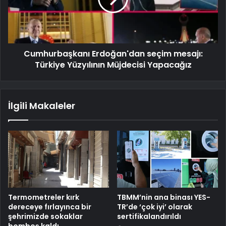
Cumhurbaşkanı Erdoğan'dan seçim mesajı:
Türkiye Yüzyılının Müjdecisi Yapacağız
İlgili Makaleler
Termometreler kırk
TBMM’nin ana binası YES-
dereceye fırlayınca bir
TR’de ‘çok iyi’ olarak
şehrimizde sokaklar
sertifikalandırıldı
bomboş kaldı