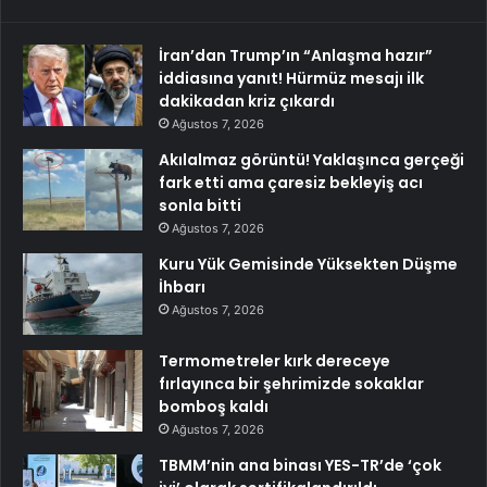
İran’dan Trump’ın “Anlaşma hazır”
iddiasına yanıt! Hürmüz mesajı ilk
dakikadan kriz çıkardı
Ağustos 7, 2026
Akılalmaz görüntü! Yaklaşınca gerçeği
fark etti ama çaresiz bekleyiş acı
sonla bitti
Ağustos 7, 2026
Kuru Yük Gemisinde Yüksekten Düşme
İhbarı
Ağustos 7, 2026
Termometreler kırk dereceye
fırlayınca bir şehrimizde sokaklar
bomboş kaldı
Ağustos 7, 2026
TBMM’nin ana binası YES-TR’de ‘çok