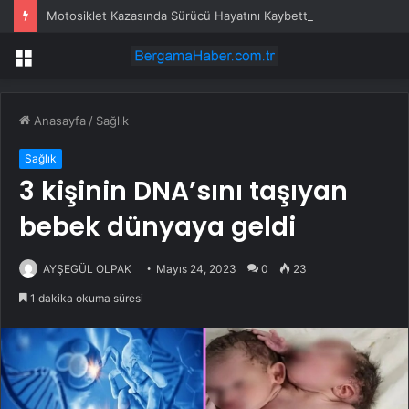
Motosiklet Kazasında Sürücü Hayatını Kaybetti
Menü
Anasayfa
/
Sağlık
Sağlık
3 kişinin DNA’sını taşıyan
bebek dünyaya geldi
AYŞEGÜL OLPAK
Mayıs 24, 2023
0
23
1 dakika okuma süresi