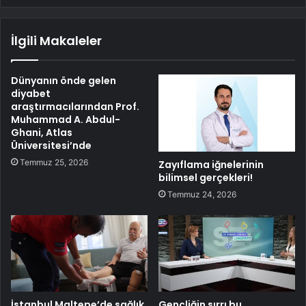
İlgili Makaleler
Dünyanın önde gelen
diyabet
araştırmacılarından Prof.
Muhammad A. Abdul-
Ghani, Atlas
Üniversitesi’nde
Temmuz 25, 2026
Zayıflama iğnelerinin
bilimsel gerçekleri!
Temmuz 24, 2026
İstanbul Maltepe’de sağlık
Gençliğin sırrı bu