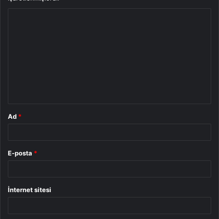
Y
o
r
u
m
*
Ad
*
E-posta
*
İnternet sitesi