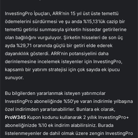
InvestingPro İpuçları, ARR’nin 15 yıl üst üste temettü
ödemelerini sürdürmesi ve şu anda %15,13’lük cazip bir
temettü getirisi sunmasıyla şirketin hissedar getirilerine
olan bağlılığını vurguluyor. Şirketin hisseleri de son üç
ayda %29,71 oranında güçlü bir getiri elde ederek
dayanıklılık gösterdi. ARR’nin potansiyelini daha
derinlemesine incelemek isteyenler için InvestingPro,
kapsamlı bir yatırım stratejisi için çok sayıda ek ipucu
sunuyor.
Bu bilgilerden yararlanmak isteyen yatırımcılar
InvestingPro aboneliğinde %50’ye varan indirimle yılbaşına
özel indirimden yararlanabilirler. Bunlara ek olarak,
ProW345
Kupon kodunu kullanarak 2 yıllık InvestingPro+
aboneliğinizde %10 ek indirim alabilirsiniz. Burada
listelenmeyenler de dahil olmak üzere zengin InvestingPro