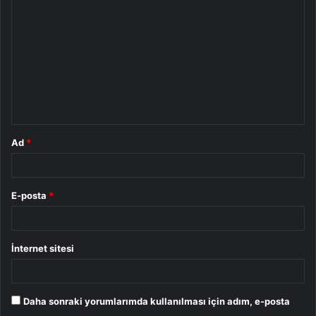
o
r
u
m
*
Ad
*
E-posta
*
İnternet sitesi
Daha sonraki yorumlarımda kullanılması için adım, e-posta