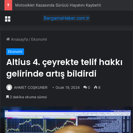
Motosiklet Kazasında Sürücü Hayatını Kaybetti
Menü
Anasayfa
/
Ekonomi
Ekonomi
Altius 4. çeyrekte telif hakkı
gelirinde artış bildirdi
AHMET COŞKUNER
Ocak 19, 2024
0
8
2 dakika okuma süresi