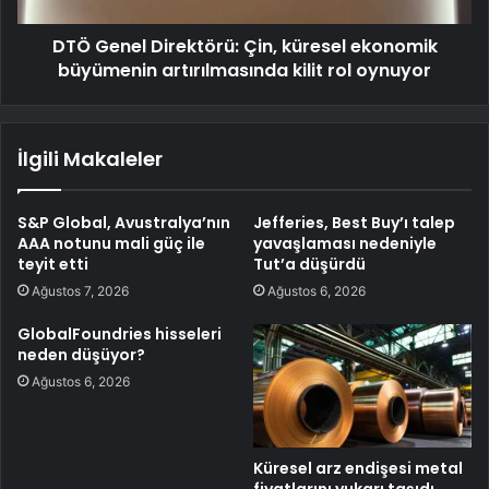
DTÖ Genel Direktörü: Çin, küresel ekonomik
büyümenin artırılmasında kilit rol oynuyor
İlgili Makaleler
S&P Global, Avustralya’nın
Jefferies, Best Buy’ı talep
AAA notunu mali güç ile
yavaşlaması nedeniyle
teyit etti
Tut’a düşürdü
Ağustos 7, 2026
Ağustos 6, 2026
GlobalFoundries hisseleri
neden düşüyor?
Ağustos 6, 2026
Küresel arz endişesi metal
fiyatlarını yukarı taşıdı