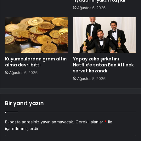
Ağustos 6, 2026
Kuyumculardan gram altın
Yapay zeka şirketini
alma devri bitti
Netflix’e satan Ben Affleck
servet kazandı
Ağustos 6, 2026
Ağustos 5, 2026
Bir yanıt yazın
E-posta adresiniz yayınlanmayacak.
Gerekli alanlar
*
ile
işaretlenmişlerdir
Y