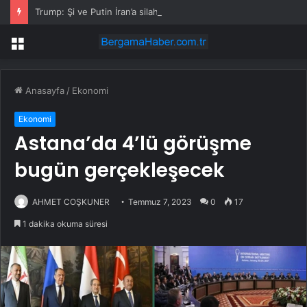
Trump: Şi ve Putin İran’a silah satmayacaklarını söyledi
Menü
Anasayfa
/
Ekonomi
Ekonomi
Astana’da 4’lü görüşme
bugün gerçekleşecek
AHMET COŞKUNER
Temmuz 7, 2023
0
17
1 dakika okuma süresi