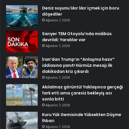
Deniz suyunu lıkır lıkır içmek için boru
döşediler
Ağustos 7, 2026
Sarıyer TEM Otoyolu’nda midibüs
devrildi: Yaralılar var
Ağustos 7, 2026
İran’dan Trump’ın “Anlaşma hazır”
iddiasına yanıt! Hürmüz mesajı ilk
dakikadan kriz çıkardı
Ağustos 7, 2026
Akılalmaz görüntü! Yaklaşınca gerçeği
fark etti ama çaresiz bekleyiş acı
sonla bitti
Ağustos 7, 2026
Kuru Yük Gemisinde Yüksekten Düşme
İhbarı
Ağustos 7, 2026