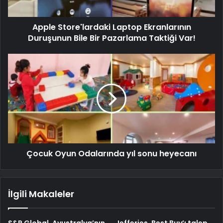
Apple Store'lardaki Laptop Ekranlarının
Duruşunun Bile Bir Pazarlama Taktiği Var!
Çocuk Oyun Odalarında yıl sonu heyecanı
İlgili Makaleler
S&P Global, Avustralya’nın
Jefferies, Best Buy’ı talep