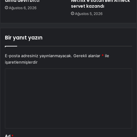
alma devri bitti
Netflix’e satan Ben Affleck
servet kazandı
Ağustos 6, 2026
Ağustos 5, 2026
Bir yanıt yazın
E-posta adresiniz yayınlanmayacak.
Gerekli alanlar
*
ile
işaretlenmişlerdir
Y
o
r
u
m
*
Ad
*