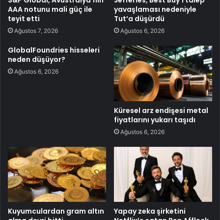
AAA notunu mali güç ile
yavaşlaması nedeniyle
teyit etti
Tut’a düşürdü
Ağustos 7, 2026
Ağustos 6, 2026
GlobalFoundries hisseleri
neden düşüyor?
Ağustos 6, 2026
Küresel arz endişesi metal
fiyatlarını yukarı taşıdı
Ağustos 6, 2026
Kuyumculardan gram altın
Yapay zeka şirketini