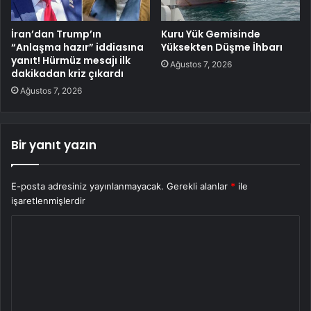
İran’dan Trump’ın
Kuru Yük Gemisinde
“Anlaşma hazır” iddiasına
Yüksekten Düşme İhbarı
yanıt! Hürmüz mesajı ilk
Ağustos 7, 2026
dakikadan kriz çıkardı
Ağustos 7, 2026
Bir yanıt yazın
E-posta adresiniz yayınlanmayacak.
Gerekli alanlar
*
ile
işaretlenmişlerdir
Y
o
r
u
m