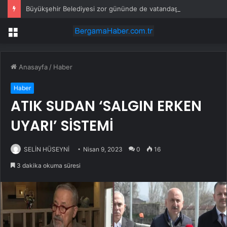
Büyükşehir Belediyesi zor gününde de vatandaşın yanında
Menü
Anasayfa
/
Haber
Haber
ATIK SUDAN ‘SALGIN ERKEN
UYARI’ SİSTEMİ
SELİN HÜSEYNİ
Nisan 9, 2023
0
16
3 dakika okuma süresi