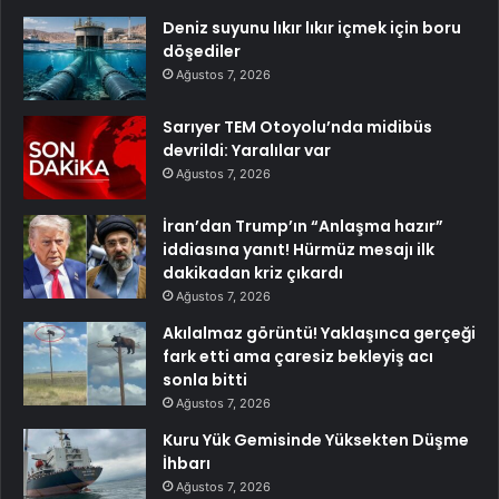
Deniz suyunu lıkır lıkır içmek için boru
döşediler
Ağustos 7, 2026
Sarıyer TEM Otoyolu’nda midibüs
devrildi: Yaralılar var
Ağustos 7, 2026
İran’dan Trump’ın “Anlaşma hazır”
iddiasına yanıt! Hürmüz mesajı ilk
dakikadan kriz çıkardı
Ağustos 7, 2026
Akılalmaz görüntü! Yaklaşınca gerçeği
fark etti ama çaresiz bekleyiş acı
sonla bitti
Ağustos 7, 2026
Kuru Yük Gemisinde Yüksekten Düşme
İhbarı
Ağustos 7, 2026