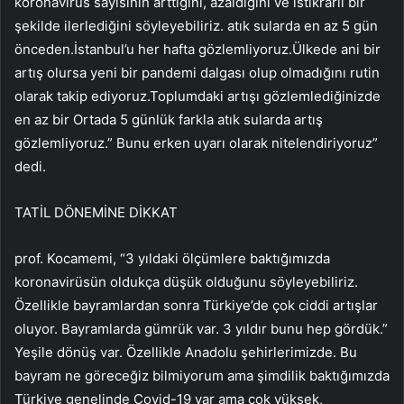
koronavirüs sayısının arttığını, azaldığını ve istikrarlı bir
şekilde ilerlediğini söyleyebiliriz. atık sularda en az 5 gün
önceden.İstanbul’u her hafta gözlemliyoruz.Ülkede ani bir
artış olursa yeni bir pandemi dalgası olup olmadığını rutin
olarak takip ediyoruz.Toplumdaki artışı gözlemlediğinizde
en az bir Ortada 5 günlük farkla atık sularda artış
gözlemliyoruz.” Bunu erken uyarı olarak nitelendiriyoruz”
dedi.
TATİL DÖNEMİNE DİKKAT
prof. Kocamemi, “3 yıldaki ölçümlere baktığımızda
koronavirüsün oldukça düşük olduğunu söyleyebiliriz.
Özellikle bayramlardan sonra Türkiye’de çok ciddi artışlar
oluyor. Bayramlarda gümrük var. 3 yıldır bunu hep gördük.”
Yeşile dönüş var. Özellikle Anadolu şehirlerimizde. Bu
bayram ne göreceğiz bilmiyorum ama şimdilik baktığımızda
Türkiye genelinde Covid-19 var ama çok yüksek,