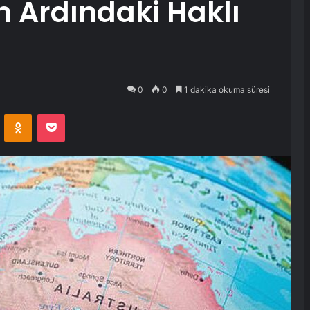
Ardındaki Haklı
0
0
1 dakika okuma süresi
VKontakte
Odnoklassniki
Pocket