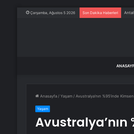
Antal
Çarşamba, Ağustos 5 2026
Son Dakika Haberleri
ANASAY
Anasayfa
/
Yaşam
/
Avustralya’nın %95’inde Kimsen
Yaşam
Avustralya’nın