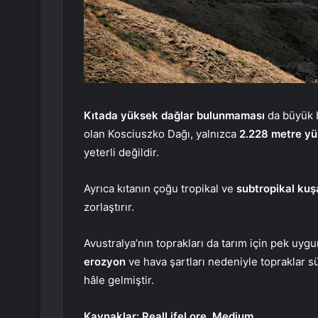
Kıtada yüksek dağlar bulunmaması
da büyük b
olan Kosciuszko Dağı, yalnızca
2.228 metre yü
yeterli değildir.
Ayrıca kıtanın çoğu tropikal ve
subtropikal kuşa
zorlaştırır.
Avustralya’nın toprakları da tarım için pek uygu
erozyon
ve hava şartları nedeniyle topraklar sür
hâle gelmiştir.
Kaynaklar: RealLifeLore, Medium