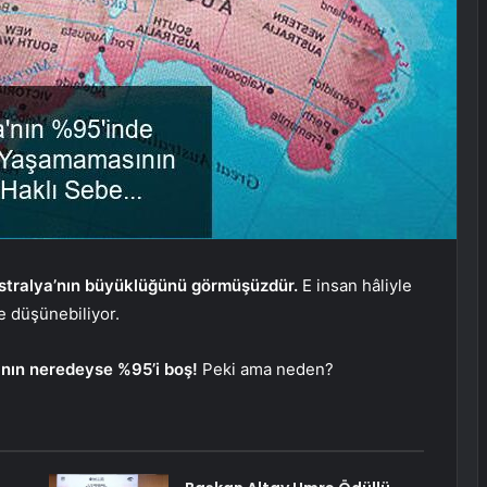
ustralya’nın büyüklüğünü görmüşüzdür.
E insan hâliyle
e düşünebiliyor.
nın neredeyse %95’i boş!
Peki ama neden?