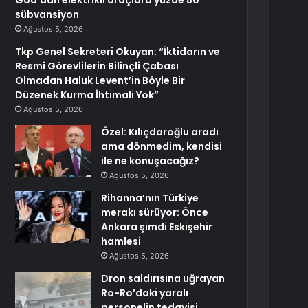
Goa’dan elektrikli araçlara yüzde 50
sübvansiyon
Ağustos 5, 2026
Tkp Genel Sekreteri Okuyan: “İktidarın ve
Resmi Görevlilerin Bilinçli Çabası
Olmadan Haluk Levent’in Böyle Bir
Düzenek Kurma İhtimali Yok”
Ağustos 5, 2026
Özel: Kılıçdaroğlu aradı
ama dönmedim, kendisi
ile ne konuşacağız?
Ağustos 5, 2026
Rihanna’nın Türkiye
merakı sürüyor: Önce
Ankara şimdi Eskişehir
hamlesi
Ağustos 5, 2026
Dron saldırısına uğrayan
Ro-Ro’daki yaralı
personelin tedavisi