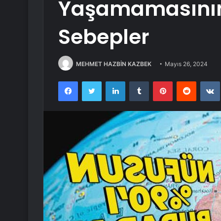
Yaşamamasının 
Sebepler
MEHMET HAZBİN KAZBEK
Mayıs 26, 2024
Facebook
Twitter
LinkedIn
Tumblr
Pinterest
Reddit