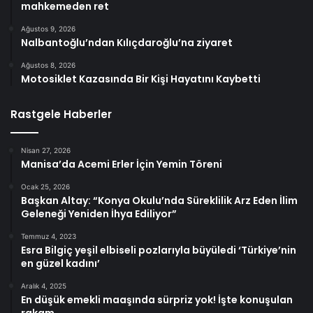
mahkemeden ret
Ağustos 9, 2026
Nalbantoğlu’ndan Kılıçdaroğlu’na ziyaret
Ağustos 8, 2026
Motosiklet Kazasında Bir Kişi Hayatını Kaybetti
Rastgele Haberler
Nisan 27, 2026
Manisa’da Acemi Erler İçin Yemin Töreni
Ocak 25, 2026
Başkan Altay: “Konya Okulu’nda Süreklilik Arz Eden İlim
Geleneği Yeniden İhya Ediliyor”
Temmuz 4, 2023
Esra Bilgiç yeşil elbiseli pozlarıyla büyüledi ‘Türkiye’nin
en güzel kadını’
Aralık 4, 2025
En düşük emekli maaşında sürpriz yok! İşte konuşulan
rakam