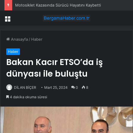
Motosiklet Kazasında Sürücü Hayatını Kaybetti
Menü
Anasayfa
/
Haber
Haber
Bakan Kacır ETSO’da iş
dünyası ile buluştu
DİLAN BİÇER
Mart 25, 2024
0
8
4 dakika okuma süresi