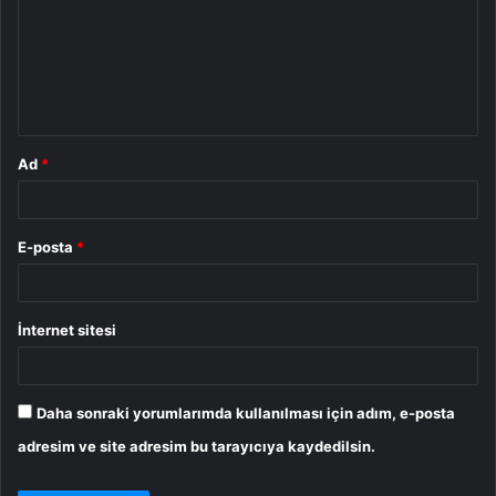
r
u
m
*
Ad
*
E-posta
*
İnternet sitesi
Daha sonraki yorumlarımda kullanılması için adım, e-posta
adresim ve site adresim bu tarayıcıya kaydedilsin.