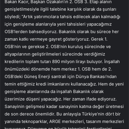
Bakan Kacır, Başkan Özakalın’ın 2. OSB 3. Etap alanın
genişletilmesiyle ilgili talebine karşılık olarak da şunları
söyledi; “Artık yatırımcılara tahsis edilecek alan kalmadığı
için genişleme alanlarıyla yeni tahsisleri yapacağımız
OSB’lerden bahsediyoruz. Bakanlık olarak bu sürece her
zaman katkı vermeye gayret gösteriyoruz. Gerek 1.
OSB’nin ve gerekse 2. OSB’nin kuruluş sürecinde ve
altyapılarının geliştirilmeleri sürecinde verdiğimiz
kredilerin toplam tutarı 890 milyon lirayı buluyor. İnşallah
önümüzdeki dönemde hem merkez 1. OSB hem de 2.
OSB’deki Güneş Enerji santrali için Dünya Bankası’ndan
temin ettiğimiz kredi imkanlarını kullanacağız. Hem de yeni
genişleme alanlarında da inşallah Bakanlık olarak
üzerimize düşeni yapacağız. Her zaman ifade ediyoruz.
Sanayinin gelişmesi kadar sanayinin katma değer üretmesi
de son derece önemlidir. Bu anlayışla Türkiye’nin dört bir
yanında teknoparklar, ARGE merkezleri, tasarım merkezleri
kuruyoruz. Dünyanın en büyük teknoloji festivallerini