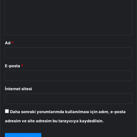
u
m
*
Ad
*
E-posta
*
İnternet sitesi
Daha sonraki yorumlarımda kullanılması için adım, e-posta
adresim ve site adresim bu tarayıcıya kaydedilsin.