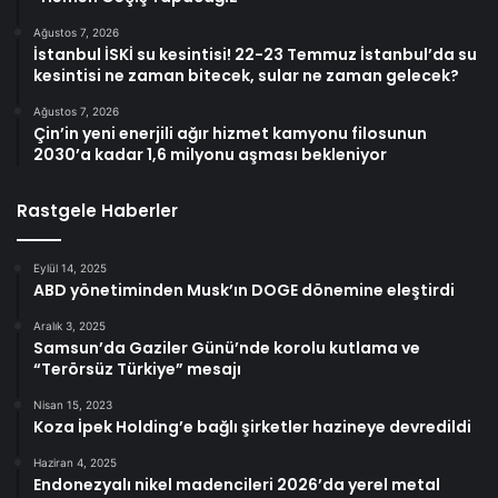
Ağustos 7, 2026
İstanbul İSKİ su kesintisi! 22-23 Temmuz İstanbul’da su
kesintisi ne zaman bitecek, sular ne zaman gelecek?
Ağustos 7, 2026
Çin’in yeni enerjili ağır hizmet kamyonu filosunun
2030’a kadar 1,6 milyonu aşması bekleniyor
Rastgele Haberler
Eylül 14, 2025
ABD yönetiminden Musk’ın DOGE dönemine eleştirdi
Aralık 3, 2025
Samsun’da Gaziler Günü’nde korolu kutlama ve
“Terörsüz Türkiye” mesajı
Nisan 15, 2023
Koza İpek Holding’e bağlı şirketler hazineye devredildi
Haziran 4, 2025
Endonezyalı nikel madencileri 2026’da yerel metal