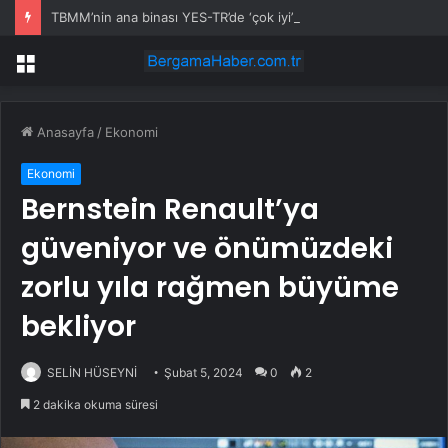
TBMM’nin ana binası YES-TR’de ‘çok iyi’ olarak sertifikalandırıldı
Menü
Anasayfa
/
Ekonomi
Ekonomi
Bernstein Renault’ya
güveniyor ve önümüzdeki
zorlu yıla rağmen büyüme
bekliyor
SELİN HÜSEYNİ
Şubat 5, 2024
0
2
2 dakika okuma süresi