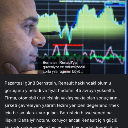
Pazartesi günü Bernstein, Renault hakkındaki olumlu
görüşünü yineledi ve fiyat hedefini 45 avroya yükseltti.
Firma, otomobil üreticisinin yaklaşmakta olan sonuçlarını,
şirketi çevreleyen yatırım tezini yeniden değerlendirmek
için bir an olarak vurguladı. Bernstein hisse senedine
ilişkin ‘Daha İyi’ notunu koruyor ancak Renault için güçlü
bir makroekonomik ortam ve zayıf bir model döngüsü ile