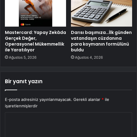
Mastercard: Yapay Zekâda
Darısı başımıza…İlk günden
Gerçek Değer,
vatandaşın cüzdanına
Operasyonel Mükemmellik
para koymanın formülünü
ile Yaratılıyor
buldu
Ağustos 5, 2026
Ağustos 4, 2026
Bir yanıt yazın
E-posta adresiniz yayınlanmayacak.
Gerekli alanlar
*
ile
işaretlenmişlerdir
Y
o
r