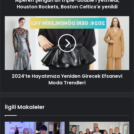
Alperen Şengün'ün triple-double'ı yetmedi,
Houston Rockets, Boston Celtics'e yenildi
2024’te Hayatımıza Yeniden Girecek Efsanevi
Moda Trendleri
İlgili Makaleler