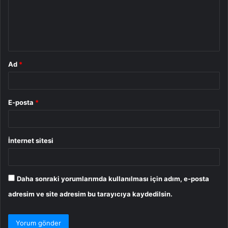
u
m
*
Ad
*
E-posta
*
İnternet sitesi
Daha sonraki yorumlarımda kullanılması için adım, e-posta
adresim ve site adresim bu tarayıcıya kaydedilsin.