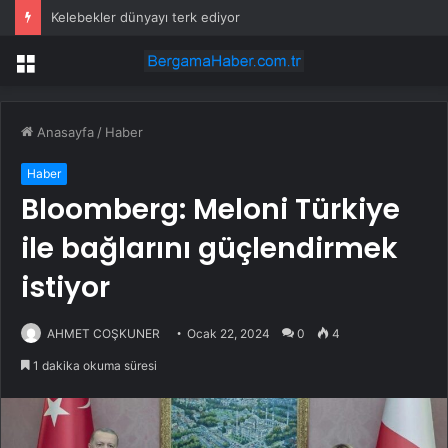
Kelebekler dünyayı terk ediyor
Menü
Anasayfa
/
Haber
Haber
Bloomberg: Meloni Türkiye
ile bağlarını güçlendirmek
istiyor
AHMET COŞKUNER
Ocak 22, 2024
0
4
1 dakika okuma süresi