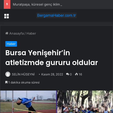
Muratpaşa, küresel genç iklim ağına katıldı
Menü
Anasayfa
/
Haber
Haber
Bursa Yenişehir’in
atletizmde gururu oldular
SELİN HÜSEYNİ
Kasım 28, 2022
0
16
1 dakika okuma süresi