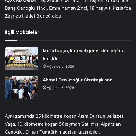
Ayas Masterlar Yaş Grubu’nda 1’inci, 18 Yaş Altı Grubu’nda
Barış Canoğlu 1’inci, Emre Yaman 2’nci, 18 Yaş Altı Kızlar’da
Zeynep Hedef 3’üncü oldu.
İlgili Makaleler
Muratpaşa, küresel genç iklim ağına
katıldı
Ağustos 8, 2026
Ahmet Davutoğlu: Stratejik son
Ağustos 8, 2026
Aynı zamanda 25 kilometre koşan Asım Dursun ve İzzet
Yaşa, 10 kilometre koşan Süleyman Satılmış, Alparslan
Canoğlu, Orhan Tümtürk madalya kazandılar.