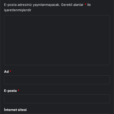
E-posta adresiniz yayınlanmayacak.
Gerekli alanlar
*
ile
işaretlenmişlerdir
Y
o
r
u
m
*
Ad
*
E-posta
*
İnternet sitesi