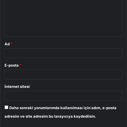
r
u
m
*
Ad
*
E-posta
*
İnternet sitesi
Daha sonraki yorumlarımda kullanılması için adım, e-posta
adresim ve site adresim bu tarayıcıya kaydedilsin.