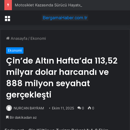
Motosiklet Kazasında Sürücü Hayatını Kaybetti
Menü
Anasayfa
/
Ekonomi
Ekonomi
Çin’de Altın Hafta’da 113,52
milyar dolar harcandı ve
888 milyon seyahat
gerçekleşti
NURCAN BAYRAM
Ekim 11, 2025
0
0
Bir dakikadan az