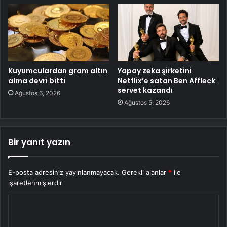
Kuyumculardan gram altın
Yapay zeka şirketini
alma devri bitti
Netflix’e satan Ben Affleck
servet kazandı
Ağustos 6, 2026
Ağustos 5, 2026
Bir yanıt yazın
E-posta adresiniz yayınlanmayacak.
Gerekli alanlar
*
ile
işaretlenmişlerdir
Y
o