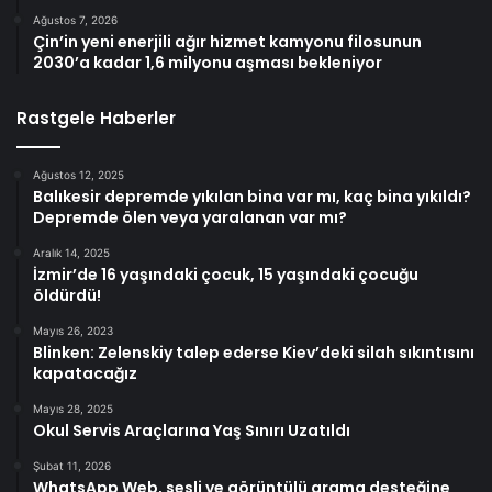
Ağustos 7, 2026
Çin’in yeni enerjili ağır hizmet kamyonu filosunun
2030’a kadar 1,6 milyonu aşması bekleniyor
Rastgele Haberler
Ağustos 12, 2025
Balıkesir depremde yıkılan bina var mı, kaç bina yıkıldı?
Depremde ölen veya yaralanan var mı?
Aralık 14, 2025
İzmir’de 16 yaşındaki çocuk, 15 yaşındaki çocuğu
öldürdü!
Mayıs 26, 2023
Blinken: Zelenskiy talep ederse Kiev’deki silah sıkıntısını
kapatacağız
Mayıs 28, 2025
Okul Servis Araçlarına Yaş Sınırı Uzatıldı
Şubat 11, 2026
WhatsApp Web, sesli ve görüntülü arama desteğine