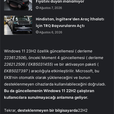
Fiyatını duyan inanamıyor
Ağustos 7, 2026
Hindistan, İngiltere’den Araç İthalatı
İçin TRQ Başvurularını Açtı
Ağustos 6, 2026
Windows 11 23H2 özellik güncellemesi (
derleme
22361.2506
), önceki Moment 4 güncellemesi (
derleme
22621.2506 / EKB5031455
) ve bir aktivasyon paketi (
EKB5027397
) aracılığıyla etkinleştirilir. Microsoft, bu
EKB’nin otomatik olarak yükleneceğini ve bunun
desteklenmeyen cihazlarda kullanılabileceğini doğruladı.
Bu da güncellemenin Windows 11 22H2 çalıştıran
kullanıcılara sunulmayacağı anlamına geliyor.
Tekrar,
desteklenmeyen bir bilgisayarda
22H2