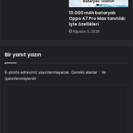
10.000 mAh bataryalı
Oppo A7 Pro Max tanıtıldı:
İşte özellikleri
Ağustos 5, 2026
Bir yanıt yazın
E-posta adresiniz yayınlanmayacak.
Gerekli alanlar
*
ile
işaretlenmişlerdir
Y
o
r
u
m