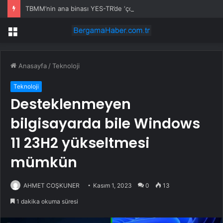
TBMM’nin ana binası YES-TR’de ‘çok iyi’ olarak sertifikalandırıldı
Menü
Anasayfa
/
Teknoloji
Teknoloji
Desteklenmeyen
bilgisayarda bile Windows
11 23H2 yükseltmesi
mümkün
AHMET COŞKUNER
Kasım 1, 2023
0
13
1 dakika okuma süresi