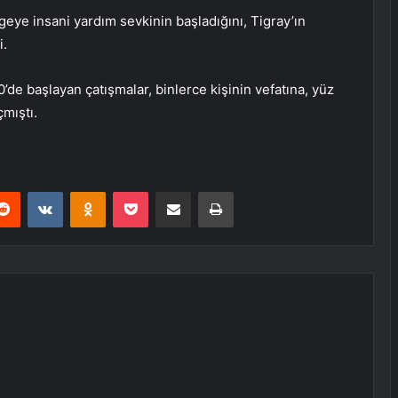
eye insani yardım sevkinin başladığını, Tigray’ın
i.
de başlayan çatışmalar, binlerce kişinin vefatına, yüz
çmıştı.
erest
Reddit
VKontakte
Odnoklassniki
Pocket
E-Posta ile paylaş
Yazdır