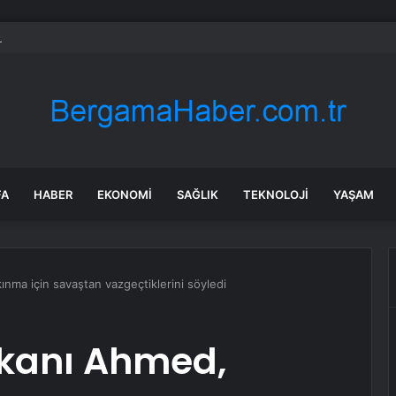
: Şi ve Putin İran’a silah satmayacaklarını söyledi
FA
HABER
EKONOMI
SAĞLIK
TEKNOLOJI
YAŞAM
nma için savaştan vazgeçtiklerini söyledi
kanı Ahmed,