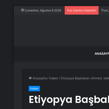
Trump
Cumartesi, Ağustos 8 2026
Son Dakika Haberleri
ANASAY
Anasayfa
/
Haber
/
Etiyopya Başbakanı Ahmed, kalkı
Haber
Etiyopya Başba