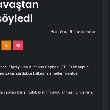
savaştan
söyledi
0
16
Bir dakikadan az
VKontakte
Odnoklassniki
Pocket
ncı Tigray Halk Kurtuluş Cephesi (TPLF) ile yaptığı
ren savaş sürdükçe kalkınma emellerinin elde
a yapılan barış mutabakatının uygulanması için ısrarla