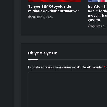
Sarıyer TEM Otoyolu’nda
İran’dan T
midibüs devrildi: Yaralılar var
hazır” idd
mesajı ilk 
Ağustos 7, 2026
çıkardı
Ağustos 7, 
Bir yanıt yazın
E-posta adresiniz yayınlanmayacak.
Gerekli alanlar
*
i
Y
o
r
u
m