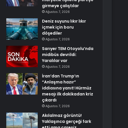
girmeye çalıştılar
Ağustos 7, 2026
Deniz suyunu lıkır lıkır
içmek için boru
döşediler
Ağustos 7, 2026
Sarıyer TEM Otoyolu’nda
midibüs devrildi:
Yaralılar var
Ağustos 7, 2026
İran’dan Trump’ın
“Anlaşma hazır”
iddiasına yanıt! Hürmüz
mesajı ilk dakikadan kriz
çıkardı
Ağustos 7, 2026
Akılalmaz görüntü!
Yaklaşınca gerçeği fark
etti ama çaresiz