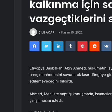
kalkınma için 
vazgeçtiklerini 
ÇİLE ACAR
Kasım 15, 2022
Facebook
Twitter
LinkedIn
Tumblr
Pinterest
Reddit
Etiyopya Başbakanı Abiy Ahmed, hükümetin isya
barış muahedesini savunarak kısır döngüye gi
edilemeyeceğini bildirdi.
Ahmed, Mecliste yaptığı konuşmada, isyancılarl
çalışılmasını istedi.