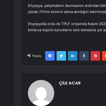
Etiyopya, çatışmaların durmasının ardından bölg
yüzde 70’inin kontrol altına alındığını belirtmişt
Etiyopya’da ordu ile TPLF ortasında Kasım 2020’
binlerce kişinin konutlarını terk etmesine yol a
Facebook
Twitter
LinkedIn
Tumblr
Pint
Paylaş
ÇİLE ACAR