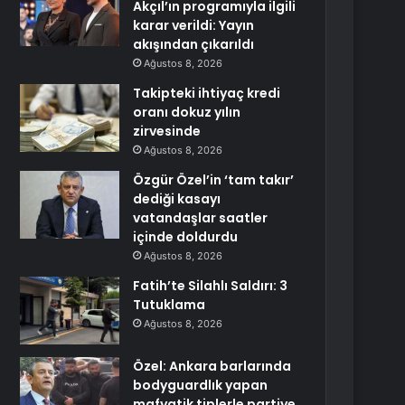
Akçıl’ın programıyla ilgili
karar verildi: Yayın
akışından çıkarıldı
Ağustos 8, 2026
Takipteki ihtiyaç kredi
oranı dokuz yılın
zirvesinde
Ağustos 8, 2026
Özgür Özel’in ‘tam takır’
dediği kasayı
vatandaşlar saatler
içinde doldurdu
Ağustos 8, 2026
Fatih’te Silahlı Saldırı: 3
Tutuklama
Ağustos 8, 2026
Özel: Ankara barlarında
bodyguardlık yapan
mafyatik tiplerle partiye