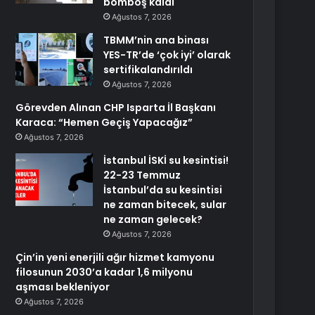
bomboş kaldı
Ağustos 7, 2026
TBMM’nin ana binası
YES-TR’de ‘çok iyi’ olarak
sertifikalandırıldı
Ağustos 7, 2026
Görevden Alınan CHP Isparta İl Başkanı
Karaca: “Hemen Geçiş Yapacağız”
Ağustos 7, 2026
İstanbul İSKİ su kesintisi!
22-23 Temmuz
İstanbul’da su kesintisi
ne zaman bitecek, sular
ne zaman gelecek?
Ağustos 7, 2026
Çin’in yeni enerjili ağır hizmet kamyonu
filosunun 2030’a kadar 1,6 milyonu
aşması bekleniyor
Ağustos 7, 2026