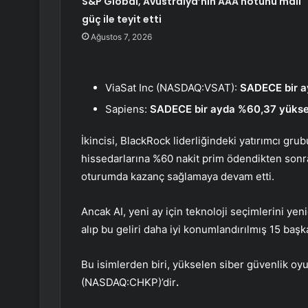
S&P Global, Avustralya’nın AAA notunu mali
güç ile teyit etti
Ağustos 7, 2026
ViaSat
Inc (NASDAQ:VSAT):
SADECE bir a
Sapiens:
SADECE bir ayda %60,37 yükse
İkincisi, BlackRock liderliğindeki yatırımcı gru
hissedarlarına %60 nakit prim ödendikten sonra
oturumda kazanç sağlamaya devam etti.
Ancak AI, yeni ay için teknoloji seçimlerini ye
alıp bu geliri daha iyi konumlandırılmış 15 başk
Bu isimlerden biri, yükselen siber güvenlik o
(NASDAQ:CHKP)
’dir
.