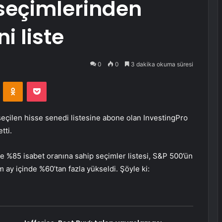
I seçimlerinden
ni liste
0
0
3 dakika okuma süresi
VKontakte
Odnoklassniki
Pocket
seçilen hisse senedi listesine abone olan InvestingPro
tti.
e %85 isabet oranına sahip seçimler listesi, S&P 500’ün
m ay içinde %60’tan fazla yükseldi. Şöyle ki: