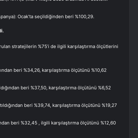
panya): Ocak’ta seçildiğinden beri %100,29.
i.
lan stratejilerin %75’i de ilgili karşılaştırma ölçütlerini
ığından beri
%34,26
, karşılaştırma ölçütünü
%10,62
ıldığından beri
%37,50
, karşılaştırma ölçütünü
%6,52
tıldığından beri
%39,74
, karşılaştırma ölçütünü
%19,27
ından beri
%32,45
, ilgili karşılaştırma ölçütünü
%12,60