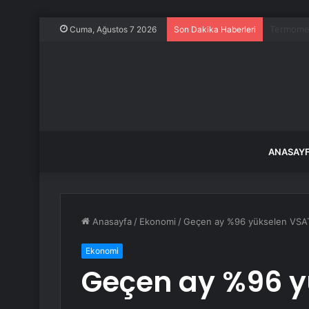
TBMM’nin 
Cuma, Ağustos 7 2026
Son Dakika Haberleri
ANASAY
Anasayfa
/
Ekonomi
/
Geçen ay %96 yükselen VSAT, Ey
Ekonomi
Geçen ay %96 y