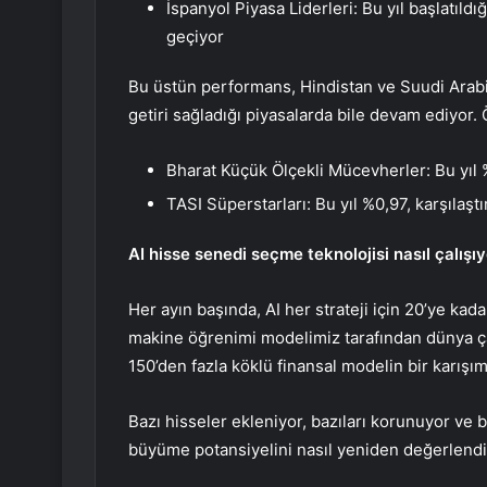
İspanyol Piyasa Liderleri: Bu yıl başlatıld
geçiyor
Bu üstün performans, Hindistan ve Suudi Arabis
getiri sağladığı piyasalarda bile devam ediyor.
Bharat Küçük Ölçekli Mücevherler: Bu yıl 
TASI Süperstarları
: Bu yıl
%0,97, karşılaşt
AI hisse senedi seçme teknolojisi nasıl çalışıy
Her ayın başında, AI her strateji için 20’ye kada
makine öğrenimi modelimiz tarafından dünya ça
150’den fazla köklü finansal modelin bir karışı
Bazı hisseler
ekleniyor
, bazıları korunuyor ve 
büyüme potansiyelini nasıl yeniden değerlendir