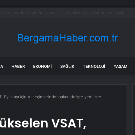
ana binası YES-TR’de ‘çok iyi’ olarak sertifikalandırıldı
FA
HABER
EKONOMI
SAĞLIK
TEKNOLOJI
YAŞAM
lül ayı için AI seçimlerinden çıkarıldı: İşte yeni liste
ükselen VSAT,