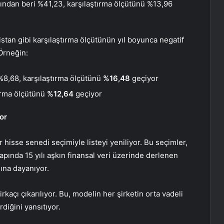
ığından beri
%41,23
, karşılaştırma ölçütünü %13,96
tan gibi karşılaştırma ölçütünün yıl boyunca negatif
 Örneğin:
%8,68, karşılaştırma ölçütünü
%16,48
geçiyor
ırma ölçütünü
%12,64
geçiyor
or
r hisse senedi seçimiyle listeyi yeniliyor. Bu seçimler,
pında 15 yılı aşkın
finansal
veri üzerinde derlenen
mına dayanıyor.
birkaçı
çıkarılıyor
. Bu, modelin her şirketin orta vadeli
diğini yansıtıyor.