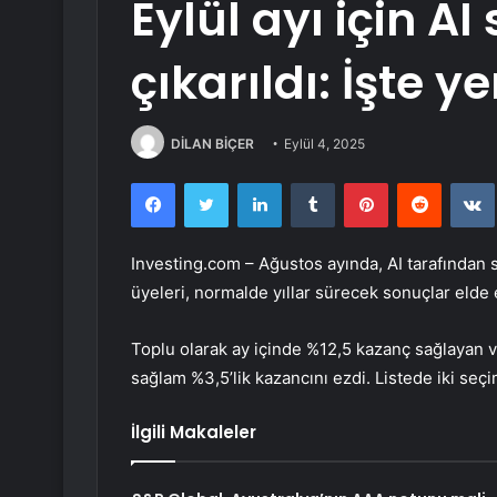
Eylül ayı için A
çıkarıldı: İşte ye
DİLAN BİÇER
Eylül 4, 2025
Facebook
Twitter
LinkedIn
Tumblr
Pinterest
Reddit
Investing.com – Ağustos ayında, AI tarafından 
üyeleri, normalde yıllar sürecek sonuçlar elde e
Toplu olarak ay içinde %12,5 kazanç sağlayan v
sağlam %3,5’lik kazancını ezdi. Listede iki seçi
İlgili Makaleler