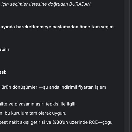
yı için seçimler listesine doğrudan BURADAN
ül ayında hareketlenmeye başlamadan önce tam seçim
bilir
si:
ik ürün dönüşümleri—şu anda indirimli fiyattan işlem
lite
ve
piyasanın aşırı tepkisi ile ilgili.
in
,
bu kurulum tam olarak uygun.
est nakit akışı getirisi ve
%30
’un üzerinde ROE—çoğu