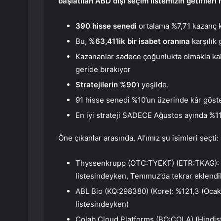
başlatılan ABD dışı seçim listemizin getiriler
390 hisse senedi
ortalama %7,71 kazanç k
Bu,
%63,41’lik bir isabet oranına
karşılık 
Kazananlar sadece çoğunlukta olmakla ka
geride bırakıyor
Stratejilerin %90’ı
yeşilde.
91 hisse senedi %10’un üzerinde kâr göst
En iyi strateji SADECE Ağustos ayında %11
Öne çıkanlar arasında, AI’ımız şu isimleri seçti:
Thyssenkrupp (OTC:TYEKF) (ETR:TKAG)
:
listesindeyken, Temmuz’da tekrar eklen
ABL Bio (KQ:298380) (Kore): %121,3 (Ocak
listesindeyken)
Colab Cloud Platforms (BO:COLA) (Hindist