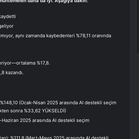
i muhtemelen daha da iyi. Aşağıya bakın:
aydetti
geliyor
lmıyor,
aynı zamanda kaybedenleri %78,11 oranında
eriyor—ortalama %17,8.
,8 kazandı.
 %148,10 (Ocak-Nisan 2025 arasında AI destekli seçim
dikten sonra %33,62 YÜKSELDİ)
-Haziran 2025 arasında AI destekli seçim
an): %111,8 (Mart-Mayıs 2025 arasında AI destekli