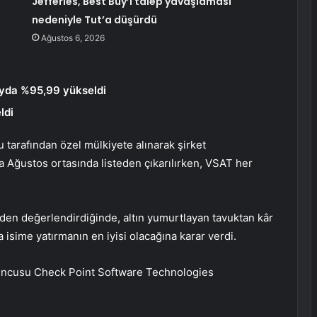
Jefferies, Best Buy’ı talep yavaşlaması
nedeniyle Tut’a düşürdü
Ağustos 6, 2026
yda %95,99 yükseldi
ldi
bu tarafından özel mülkiyete alınarak şirket
 Ağustos ortasında listeden çıkarılırken, VSAT her
niden değerlendirdiğinde, altın yumurtlayan tavuktan kâr
a isime yatırmanın en iyisi olacağına karar verdi.
yuncusu
Check Point Software Technologies