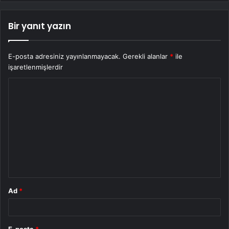
Bir yanıt yazın
E-posta adresiniz yayınlanmayacak.
Gerekli alanlar
*
ile
işaretlenmişlerdir
Y
o
r
u
m
*
Ad
*
E-posta
*