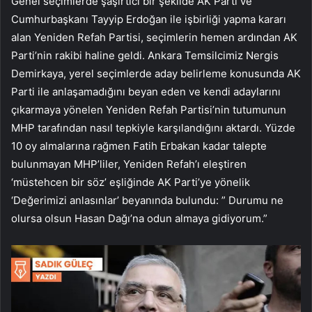
Genel seçimlerde şaşırtıcı bir şekilde AK Parti ve
Cumhurbaşkanı Tayyip Erdoğan ile işbirliği yapma kararı
alan Yeniden Refah Partisi, seçimlerin hemen ardından AK
Parti’nin rakibi haline geldi. Ankara Temsilcimiz Nergis
Demirkaya, yerel seçimlerde aday belirleme konusunda AK
Parti ile anlaşamadığını beyan eden ve kendi adaylarını
çıkarmaya yönelen Yeniden Refah Partisi’nin tutumunun
MHP tarafından nasıl tepkiyle karşılandığını aktardı. Yüzde
10 oy almalarına rağmen Fatih Erbakan kadar talepte
bulunmayan MHP’liler, Yeniden Refah’ı eleştiren
‘müstehcen bir söz’ eşliğinde AK Parti’ye yönelik
‘Değerimizi anlasınlar’ beyanında bulundu: ” Durumu ne
olursa olsun Hasan Dağı’na odun almaya gidiyorum.”