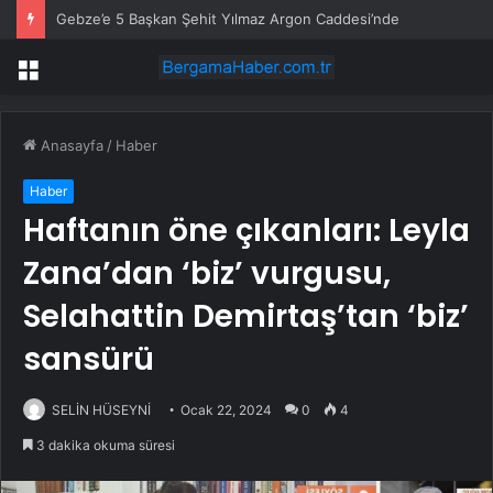
Gebze’e 5 Başkan Şehit Yılmaz Argon Caddesi’nde
Menü
Anasayfa
/
Haber
Haber
Haftanın öne çıkanları: Leyla
Zana’dan ‘biz’ vurgusu,
Selahattin Demirtaş’tan ‘biz’
sansürü
SELİN HÜSEYNİ
Ocak 22, 2024
0
4
3 dakika okuma süresi