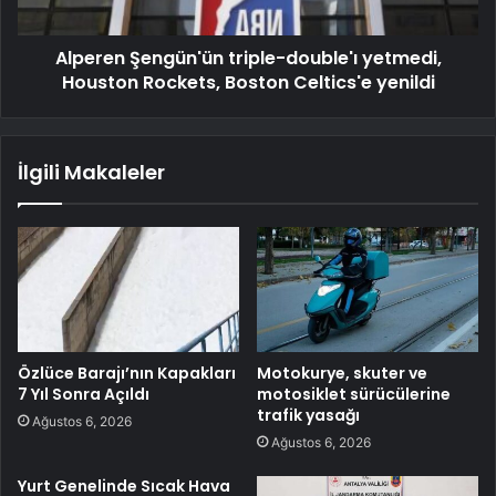
Alperen Şengün'ün triple-double'ı yetmedi,
Houston Rockets, Boston Celtics'e yenildi
İlgili Makaleler
Özlüce Barajı’nın Kapakları
Motokurye, skuter ve
7 Yıl Sonra Açıldı
motosiklet sürücülerine
trafik yasağı
Ağustos 6, 2026
Ağustos 6, 2026
Yurt Genelinde Sıcak Hava