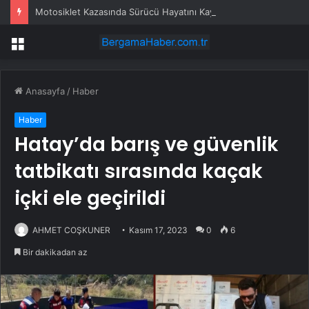
Motosiklet Kazasında Sürücü Hayatını Kaybetti
Menü
Anasayfa
/
Haber
Haber
Hatay’da barış ve güvenlik
tatbikatı sırasında kaçak
içki ele geçirildi
AHMET COŞKUNER
Kasım 17, 2023
0
6
Bir dakikadan az