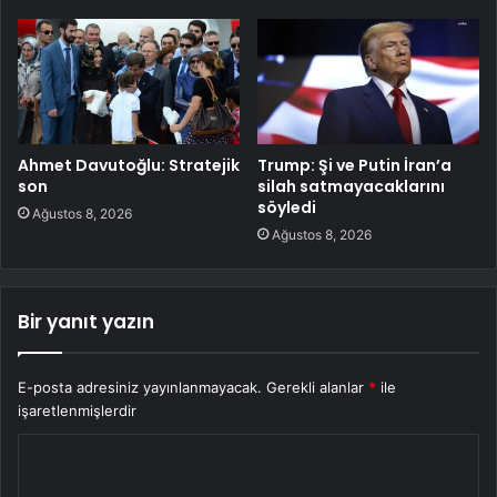
Ahmet Davutoğlu: Stratejik
Trump: Şi ve Putin İran’a
son
silah satmayacaklarını
söyledi
Ağustos 8, 2026
Ağustos 8, 2026
Bir yanıt yazın
E-posta adresiniz yayınlanmayacak.
Gerekli alanlar
*
ile
işaretlenmişlerdir
Y
o