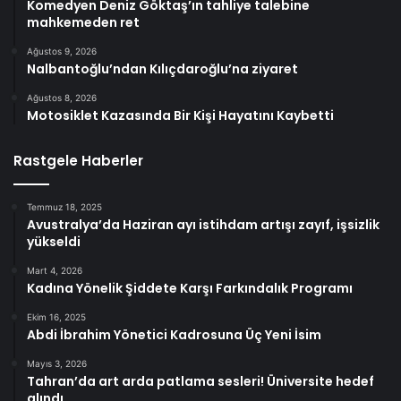
Komedyen Deniz Göktaş’ın tahliye talebine
mahkemeden ret
Ağustos 9, 2026
Nalbantoğlu’ndan Kılıçdaroğlu’na ziyaret
Ağustos 8, 2026
Motosiklet Kazasında Bir Kişi Hayatını Kaybetti
Rastgele Haberler
Temmuz 18, 2025
Avustralya’da Haziran ayı istihdam artışı zayıf, işsizlik
yükseldi
Mart 4, 2026
Kadına Yönelik Şiddete Karşı Farkındalık Programı
Ekim 16, 2025
Abdi İbrahim Yönetici Kadrosuna Üç Yeni İsim
Mayıs 3, 2026
Tahran’da art arda patlama sesleri! Üniversite hedef
alındı