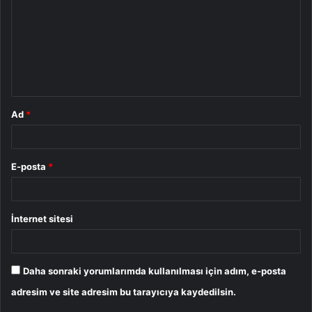
r
u
m
*
Ad
*
E-posta
*
İnternet sitesi
Daha sonraki yorumlarımda kullanılması için adım, e-posta
adresim ve site adresim bu tarayıcıya kaydedilsin.