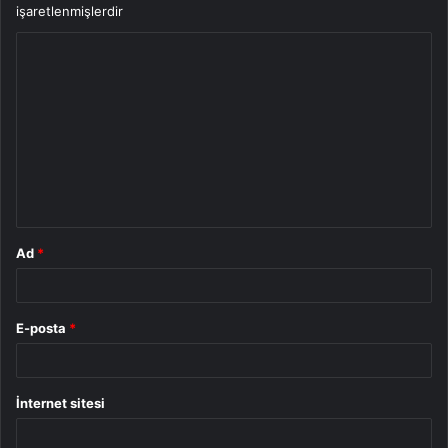
işaretlenmişlerdir
Y
o
r
u
m
*
Ad
*
E-posta
*
İnternet sitesi