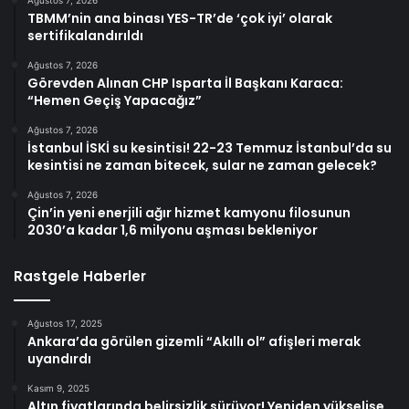
Ağustos 7, 2026
TBMM’nin ana binası YES-TR’de ‘çok iyi’ olarak
sertifikalandırıldı
Ağustos 7, 2026
Görevden Alınan CHP Isparta İl Başkanı Karaca:
“Hemen Geçiş Yapacağız”
Ağustos 7, 2026
İstanbul İSKİ su kesintisi! 22-23 Temmuz İstanbul’da su
kesintisi ne zaman bitecek, sular ne zaman gelecek?
Ağustos 7, 2026
Çin’in yeni enerjili ağır hizmet kamyonu filosunun
2030’a kadar 1,6 milyonu aşması bekleniyor
Rastgele Haberler
Ağustos 17, 2025
Ankara’da görülen gizemli “Akıllı ol” afişleri merak
uyandırdı
Kasım 9, 2025
Altın fiyatlarında belirsizlik sürüyor! Yeniden yükselişe