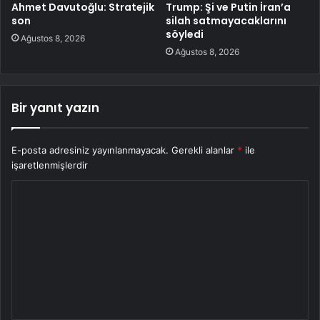
Ahmet Davutoğlu: Stratejik
Trump: Şi ve Putin İran’a
son
silah satmayacaklarını
söyledi
Ağustos 8, 2026
Ağustos 8, 2026
Bir yanıt yazın
E-posta adresiniz yayınlanmayacak.
Gerekli alanlar
*
ile
işaretlenmişlerdir
Y
o
r
u
m
*