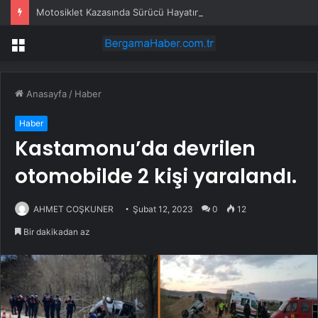
Motosiklet Kazasında Sürücü Hayatını Kaybetti
Menü
Anasayfa
/
Haber
Haber
Kastamonu’da devrilen
otomobilde 2 kişi yaralandı.
AHMET COŞKUNER
Şubat 12, 2023
0
12
Bir dakikadan az