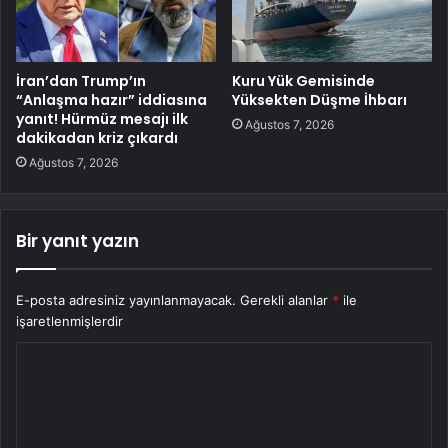
İran’dan Trump’ın
Kuru Yük Gemisinde
“Anlaşma hazır” iddiasına
Yüksekten Düşme İhbarı
yanıt! Hürmüz mesajı ilk
Ağustos 7, 2026
dakikadan kriz çıkardı
Ağustos 7, 2026
Bir yanıt yazın
E-posta adresiniz yayınlanmayacak.
Gerekli alanlar
*
ile
işaretlenmişlerdir
Y
o
r
u