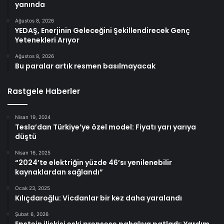
yanında
Ağustos 8, 2026
YEDAŞ, Enerjinin Geleceğini Şekillendirecek Genç
Yetenekleri Arıyor
Ağustos 8, 2026
Bu paralar artık resmen basılmayacak
Rastgele Haberler
Nisan 19, 2024
Tesla’dan Türkiye’ye özel model: Fiyatı yarı yarıya
düştü
Nisan 16, 2025
“2024’te elektriğin yüzde 46’sı yenilenebilir
kaynaklardan sağlandı”
Ocak 23, 2025
Kılıçdaroğlu: Vicdanlar bir kez daha yaralandı
Şubat 6, 2026
Epstein ilişkisi eski prensese pahalıya patladı: Yardım