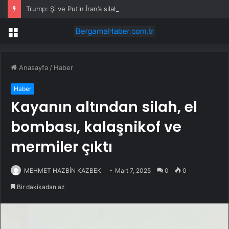
Trump: Şi ve Putin İran’a silah satmayacaklarını söyledi
Menü
Anasayfa
/
Haber
Haber
Kayanın altından silah, el
bombası, kalaşnikof ve
mermiler çıktı
MEHMET HAZBİN KAZBEK
Mart 7, 2025
0
0
Bir dakikadan az