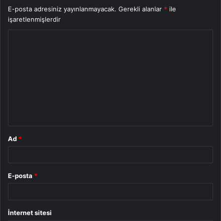
E-posta adresiniz yayınlanmayacak.
Gerekli alanlar
*
ile
işaretlenmişlerdir
Y
o
r
u
m
*
Ad
*
E-posta
*
İnternet sitesi