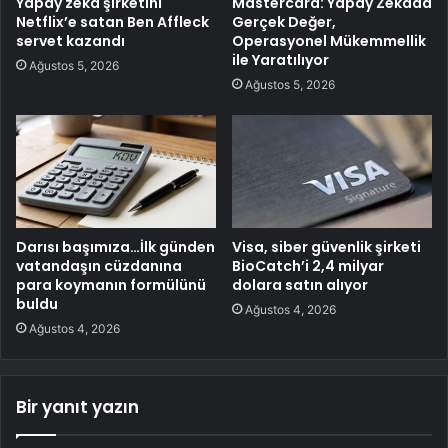
Yapay zeka şirketini
Mastercard: Yapay Zekâda
Netflix’e satan Ben Affleck
Gerçek Değer,
servet kazandı
Operasyonel Mükemmellik
ile Yaratılıyor
Ağustos 5, 2026
Ağustos 5, 2026
Darısı başımıza…İlk günden
Visa, siber güvenlik şirketi
vatandaşın cüzdanına
BioCatch’i 2,4 milyar
para koymanın formülünü
dolara satın alıyor
buldu
Ağustos 4, 2026
Ağustos 4, 2026
Bir yanıt yazın