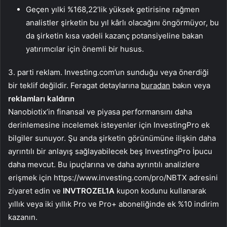
Geçen yılki %168,22’lik yüksek getirisine rağmen
analistler şirketin bu yıl kârlı olacağını öngörmüyor, bu
da şirketin kısa vadeli kazanç potansiyeline bakan
yatırımcılar için önemli bir husus.
3. parti reklam. Investing.com’un sunduğu veya önerdiği
bir teklif değildir. Feragat detaylarına
buradan
bakın veya
reklamları kaldırın
Nanobiotix’in finansal ve piyasa performansını daha
derinlemesine incelemek isteyenler için InvestingPro ek
bilgiler sunuyor. Şu anda şirketin görünümüne ilişkin daha
ayrıntılı bir anlayış sağlayabilecek beş InvestingPro İpucu
daha mevcut. Bu ipuçlarına ve daha ayrıntılı analizlere
erişmek için https://www.investing.com/pro/NBTX adresini
ziyaret edin ve
INVTROZEL1A
kupon kodunu kullanarak
yıllık veya iki yıllık Pro ve Pro+ aboneliğinde ek %10 indirim
kazanın.