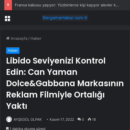
Fransa kabusu yaşıyor: Yüzbinlerce kişi kaçıyor alevler kovalıyor
Menü
Anasayfa
/
Haber
Haber
Libido Seviyenizi Kontrol
Edin: Can Yaman
Dolce&Gabbana Markasının
Reklam Filmiyle Ortalığı
Yaktı
AYŞEGÜL OLPAK
Kasım 17, 2022
0
18
1 dakika okuma süresi