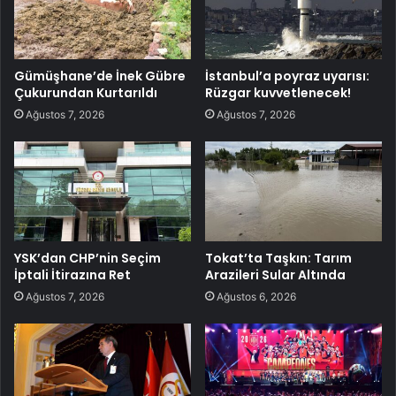
Gümüşhane’de İnek Gübre
İstanbul’a poyraz uyarısı:
Çukurundan Kurtarıldı
Rüzgar kuvvetlenecek!
Ağustos 7, 2026
Ağustos 7, 2026
YSK’dan CHP’nin Seçim
Tokat’ta Taşkın: Tarım
İptali İtirazına Ret
Arazileri Sular Altında
Ağustos 7, 2026
Ağustos 6, 2026