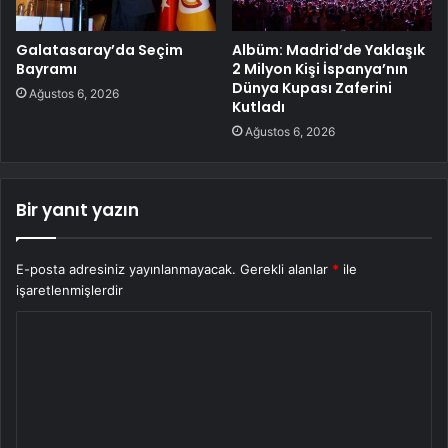
Galatasaray’da Seçim
Albüm: Madrid’de Yaklaşık
Bayramı
2 Milyon Kişi İspanya’nın
Dünya Kupası Zaferini
Ağustos 6, 2026
Kutladı
Ağustos 6, 2026
Bir yanıt yazın
E-posta adresiniz yayınlanmayacak.
Gerekli alanlar
*
ile
işaretlenmişlerdir
Y
o
r
u
m