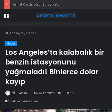
Kemal Kılıçdaroğlu, Suruç Katliamı’nın 11’inci Yılında Hayatını Kaybedenleri Andı
Menü
Anasayfa
/
Haber
Haber
Los Angeles’ta kalabalık bir
benzin istasyonunu
yağmaladı! Binlerce dolar
kayıp
ÇİLE ACAR
Nisan 17, 2023
0
13
1 dakika okuma süresi