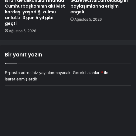
İsrail’de alıkonulan İrlanda
Gazeteci Alican Uludağ’ın
Cumhurbaşkanının aktivist
paylaşımlarına erişim
kardeşi yaşadığı zulmü
engeli
anlattı: 3 gün 5 yıl gibi
Ağustos 5, 2026
geçti
Ağustos 5, 2026
Bir yanıt yazın
E-posta adresiniz yayınlanmayacak.
Gerekli alanlar
*
ile
işaretlenmişlerdir
Y
o
r
u
m
*