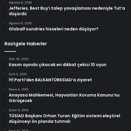
Ağustos 6, 2026
Jefferies, Best Buy’ı talep yavaşlaması nedeniyle Tut’a
düşürdü
Ağustos 6, 2026
GlobalFoundries hisseleri neden düşüyor?
Rastgele Haberler
Ekim 30, 2025
Kasım ayında çıkacak en dikkat çekici 10 oyun
Eylül 5, 2025
İYİ Parti’den BALKANTÜRKSİAD’a ziyaret
Mayıs 6, 2025
Anayasa Mahkemesi, Hayvanları Koruma Kanunu’nu
Görüşecek
Şubat 8, 2024
TÜSİAD Başkanı Orhan Turan: Eğitim sistemi eleştirel
düşünceyi ön planda tutmalı
Mart 21, 2026