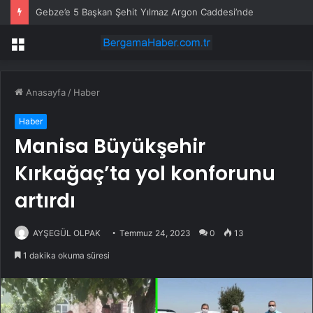
Gebze’e 5 Başkan Şehit Yılmaz Argon Caddesi’nde
Menü
Anasayfa
/
Haber
Haber
Manisa Büyükşehir
Kırkağaç’ta yol konforunu
artırdı
AYŞEGÜL OLPAK
Temmuz 24, 2023
0
13
1 dakika okuma süresi