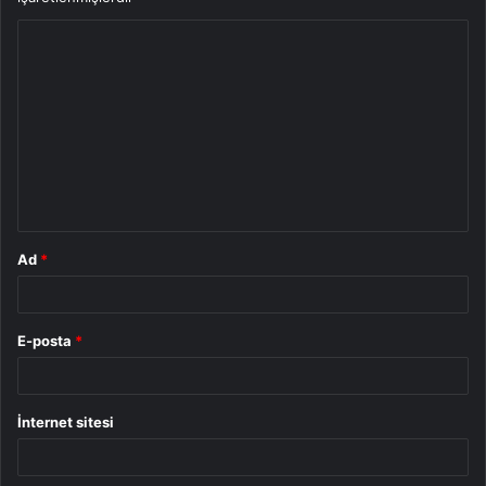
Y
o
r
u
m
*
Ad
*
E-posta
*
İnternet sitesi