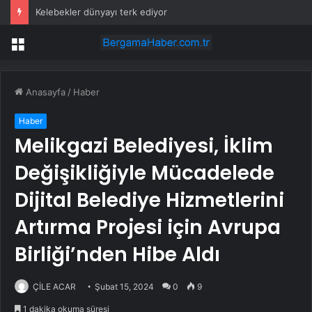
Kelebekler dünyayı terk ediyor
Menü
Anasayfa
/
Haber
Haber
Melikgazi Belediyesi, İklim
Değişikliğiyle Mücadelede
Dijital Belediye Hizmetlerini
Artırma Projesi için Avrupa
Birliği’nden Hibe Aldı
ÇİLE ACAR
Şubat 15, 2024
0
9
1 dakika okuma süresi