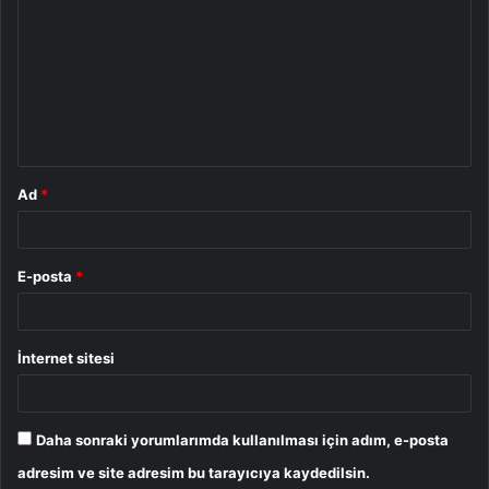
o
r
u
m
*
Ad
*
E-posta
*
İnternet sitesi
Daha sonraki yorumlarımda kullanılması için adım, e-posta
adresim ve site adresim bu tarayıcıya kaydedilsin.