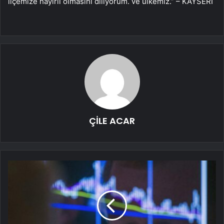
ilçemize hayırlı olmasını diliyorum. ve ülkemiz.” – KAYSERİ
ÇİLE ACAR