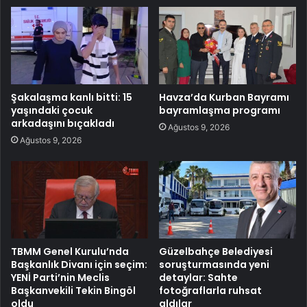
Şakalaşma kanlı bitti: 15
Havza’da Kurban Bayramı
yaşındaki çocuk
bayramlaşma programı
arkadaşını bıçakladı
Ağustos 9, 2026
Ağustos 9, 2026
TBMM Genel Kurulu’nda
Güzelbahçe Belediyesi
Başkanlık Divanı için seçim:
soruşturmasında yeni
YENİ Parti’nin Meclis
detaylar: Sahte
Başkanvekili Tekin Bingöl
fotoğraflarla ruhsat
oldu
aldılar