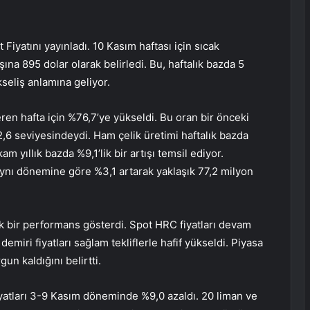
t Fiyatını yayınladı. 10 Kasım haftası için sıcak
ına 895 dolar olarak belirledi. Bu, haftalık bazda 5
kseliş anlamına geliyor.
ren hafta için %76,7’ye yükseldi. Bu oran bir önceki
,6 seviyesindeydi. Ham çelik üretimi haftalık bazda
m yıllık bazda %9,1’lik bir artışı temsil ediyor.
 aynı dönemine göre %3,1 artarak yaklaşık 77,2 milyon
ık bir performans gösterdi. Spot HRC fiyatları devam
emiri fiyatları sağlam tekliflerle hafif yükseldi. Piyasa
gun kaldığını belirtti.
yatları 3-9 Kasım döneminde %9,0 azaldı. 20 liman ve