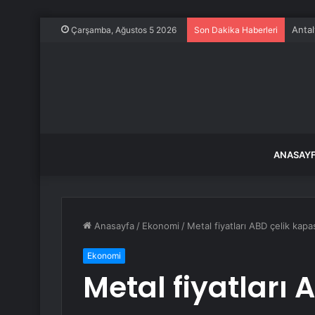
Antal
Çarşamba, Ağustos 5 2026
Son Dakika Haberleri
ANASAY
Anasayfa
/
Ekonomi
/
Metal fiyatları ABD çelik kapa
Ekonomi
Metal fiyatları 