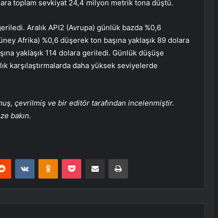
ara toplam sevkiyat 24,4 milyon metrik tona düştü.
geriledi. Aralık API2 (Avrupa) günlük bazda %0,6
üney Afrika) %0,6 düşerek ton başına yaklaşık 89 dolara
ına yaklaşık 114 dolara geriledi. Günlük düşüşe
ylık karşılaştırmalarda daha yüksek seviyelerde
, çevrilmiş ve bir editör tarafından incelenmiştir.
üze bakın.
erest
Reddit
VKontakte
Odnoklassniki
Pocket
E-Posta ile paylaş
Yazdır