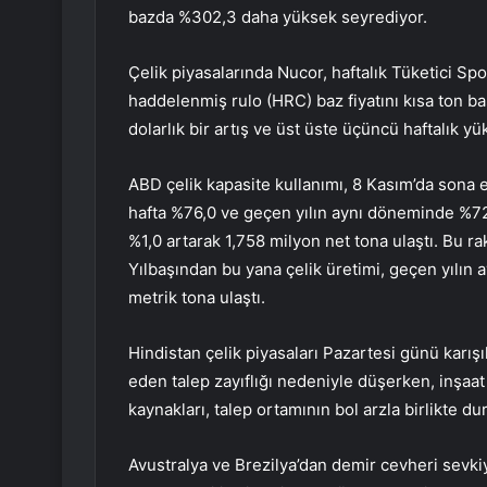
bazda %302,3 daha yüksek seyrediyor.
Çelik piyasalarında
Nucor
, haftalık Tüketici Spo
haddelenmiş rulo (HRC) baz fiyatını kısa ton baş
dolarlık bir artış ve üst üste üçüncü haftalık yü
ABD çelik kapasite kullanımı, 8 Kasım’da sona e
hafta %76,0 ve geçen yılın aynı döneminde %72
%1,0 artarak 1,758 milyon net tona ulaştı. Bu raka
Yılbaşından bu yana çelik üretimi, geçen yılın
metrik tona ulaştı.
Hindistan çelik piyasaları Pazartesi günü karış
eden talep zayıflığı nedeniyle düşerken, inşaat d
kaynakları, talep ortamının bol arzla birlikte dur
Avustralya ve Brezilya’dan demir cevheri sevki