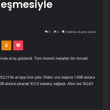
ileşmesiyle
0
0
2 dakika okuma süresi
VKontakte
Odnoklassniki
Pocket
inde artış gösterdi. Tüm önemli metaller bir önceki
2,11’lik artışla öne çıktı.
Platin
ons başına 1.598 dolara
08 dolara çıkarak %1,13 kazanç sağladı.
Altın
ise %0,63