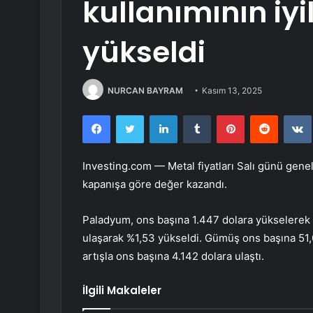
kullanımının iy
yükseldi
NURCAN BAYRAM
Kasım 13, 2025
Facebook
Twitter
LinkedIn
Tumblr
Pinterest
Reddit
Investing.com — Metal fiyatları Salı günü genel
kapanışa göre değer kazandı.
Paladyum
, ons başına 1.447 dolara yükselerek %
ulaşarak %1,53 yükseldi.
Gümüş
ons başına 51,
artışla ons başına 4.142 dolara ulaştı.
İlgili Makaleler