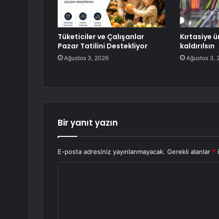
Tüketiciler ve Çalışanlar
Kırtasiye 
Pazar Tatilini Destekliyor
kaldırılsın
Ağustos 3, 2026
Ağustos 3, 
Bir yanıt yazın
E-posta adresiniz yayınlanmayacak.
Gerekli alanlar
*
i
Y
o
r
u