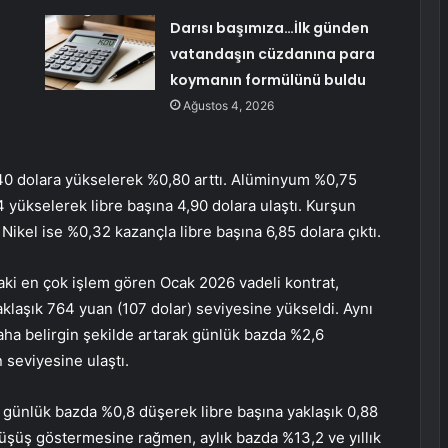
Darısı başımıza…İlk günden
vatandaşın cüzdanına para
koymanın formülünü buldu
Ağustos 4, 2026
40 dolara yükselerek %0,80 arttı.
Alüminyum
%0,75
 yükselerek libre başına 4,90 dolara ulaştı.
Kurşun
.
Nikel
ise %0,32 kazançla libre başına 6,85 dolara çıktı.
aki en çok işlem gören Ocak 2026 vadeli kontrat,
klaşık 764 yuan (107 dolar) seviyesine yükseldi. Aynı
daha belirgin şekilde artarak günlük bazda %2,6
 seviyesine ulaştı.
günlük bazda %0,8 düşerek libre başına yaklaşık 0,88
düşüş göstermesine rağmen, aylık bazda %13,2 ve yıllık