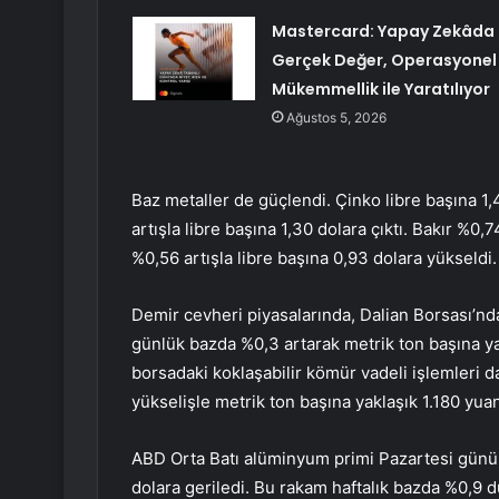
Mastercard: Yapay Zekâda
Gerçek Değer, Operasyonel
Mükemmellik ile Yaratılıyor
Ağustos 5, 2026
Baz metaller de güçlendi.
Çinko
libre başına 1,
artışla libre başına 1,30 dolara çıktı.
Bakır
%0,74
%0,56 artışla libre başına 0,93 dolara yükseldi
Demir cevheri piyasalarında, Dalian Borsası’nd
günlük bazda %0,3 artarak metrik ton başına ya
borsadaki koklaşabilir kömür vadeli işlemleri 
yükselişle metrik ton başına yaklaşık 1.180 yuan
ABD Orta Batı alüminyum primi Pazartesi günü 
dolara geriledi. Bu rakam haftalık bazda %0,9 