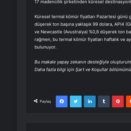
17 madencilik şirketinden küresel destinasyonl
Küresel termal kömür fiyatları Pazartesi günü 
düşerek ton başına yaklaşık 99 dolara, API4 (G
ve Newcastle (Avustralya) %0,8 düşerek ton baş
rağmen, bu termal kömür fiyatları haftalık ve a
bulunuyor.
Bu makale yapay zekanın desteğiyle oluşturulmuş
Daha fazla bilgi için Şart ve Koşullar bölümüm
Facebook
Twitter
LinkedIn
Tumblr
Pint
Paylaş