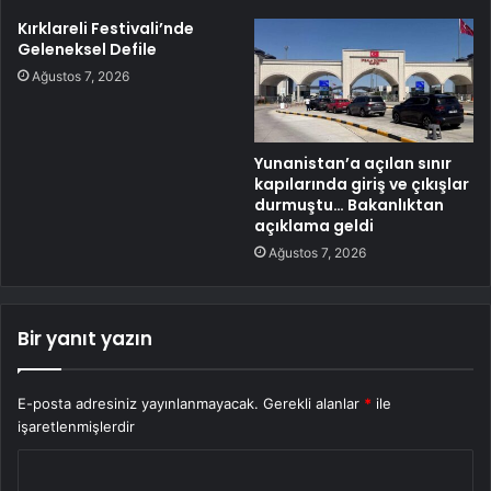
Kırklareli Festivali’nde
Geleneksel Defile
Ağustos 7, 2026
Yunanistan’a açılan sınır
kapılarında giriş ve çıkışlar
durmuştu… Bakanlıktan
açıklama geldi
Ağustos 7, 2026
Bir yanıt yazın
E-posta adresiniz yayınlanmayacak.
Gerekli alanlar
*
ile
işaretlenmişlerdir
Y