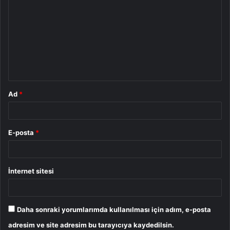
o
r
u
m
*
Ad
*
E-posta
*
İnternet sitesi
Daha sonraki yorumlarımda kullanılması için adım, e-posta
adresim ve site adresim bu tarayıcıya kaydedilsin.