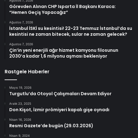
Ağustos 7, 2026
Görevden Alınan CHP Isparta İl Başkanı Karaca:
“Hemen Geçiş Yapacağız”
Ağustos 7, 2026
İstanbul İSKİ su kesintisi! 22-23 Temmuz İstanbul’da su
kesintisi ne zaman bitecek, sular ne zaman gelecek?
Ağustos 7, 2026
Çin’in yeni enerjili ağır hizmet kamyonu filosunun
2030’a kadar 1,6 milyonu aşması bekleniyor
Rastgele Haberler
Mayıs 19, 2026
Turgutlu’da Otoyol Çalışmaları Devam Ediyor
Aralık 23, 2025
Don Kişot, İzmir prömiyeri kapalı gişe oynadı
Nisan 16, 2026
Resmi Gazete’de bugün (29.03.2026)
Nisan 9, 2024