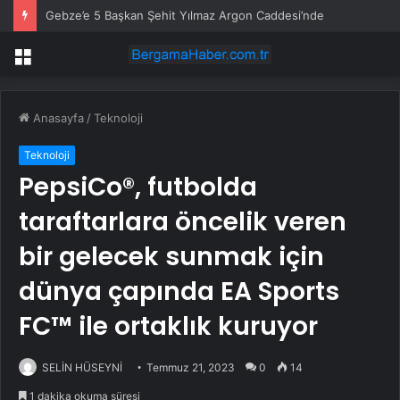
Gebze’e 5 Başkan Şehit Yılmaz Argon Caddesi’nde
Menü
Anasayfa
/
Teknoloji
Teknoloji
PepsiCo®, futbolda
taraftarlara öncelik veren
bir gelecek sunmak için
dünya çapında EA Sports
FC™ ile ortaklık kuruyor
SELİN HÜSEYNİ
Temmuz 21, 2023
0
14
1 dakika okuma süresi