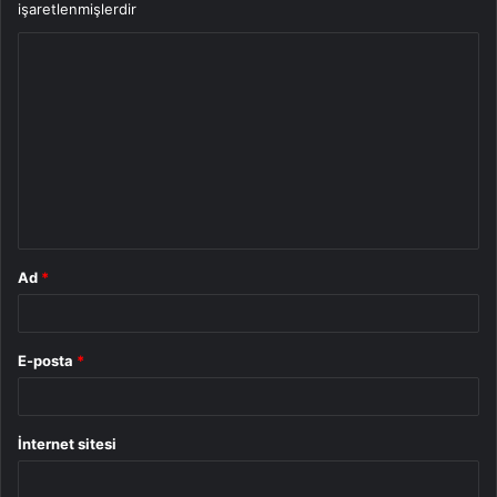
işaretlenmişlerdir
Y
o
r
u
m
*
Ad
*
E-posta
*
İnternet sitesi