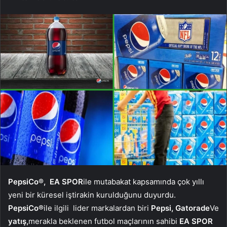
PepsiCo®,
EA SPOR
ile mutabakat kapsamında çok yıllı
yeni bir küresel iştirakin kurulduğunu duyurdu.
PepsiCo®
ile ilgili
lider markalardan biri
Pepsi, Gatorade
Ve
yatış,
merakla beklenen futbol maçlarının sahibi
EA SPOR