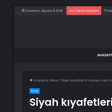
Trump
Cumartesi, Ağustos 8 2026
Son Dakika Haberleri
ANASAY
Anasayfa
/
Renk
/
Siyah kıyafetlerin solması nasıl ö
Renk
Siyah kıyafetler