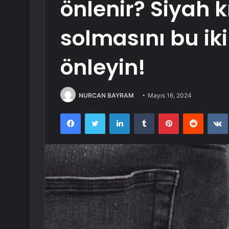
önlenir? Siyah k
solmasını bu ik
önleyin!
NURCAN BAYRAM
Mayıs 16, 2024
Facebook
Twitter
LinkedIn
Tumblr
Pinterest
Reddit