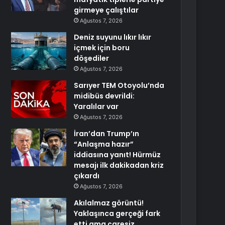
girmeye çalıştılar
Ağustos 7, 2026
Deniz suyunu lıkır lıkır
içmek için boru
döşediler
Ağustos 7, 2026
Sarıyer TEM Otoyolu’nda
midibüs devrildi:
Yaralılar var
Ağustos 7, 2026
İran’dan Trump’ın
“Anlaşma hazır”
iddiasına yanıt! Hürmüz
mesajı ilk dakikadan kriz
çıkardı
Ağustos 7, 2026
Akılalmaz görüntü!
Yaklaşınca gerçeği fark
etti ama çaresiz