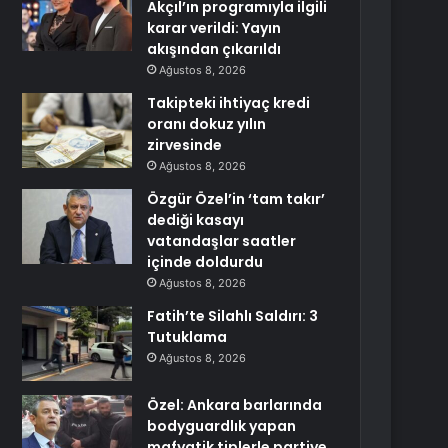
Akçıl’ın programıyla ilgili
karar verildi: Yayın
akışından çıkarıldı
Ağustos 8, 2026
Takipteki ihtiyaç kredi
oranı dokuz yılın
zirvesinde
Ağustos 8, 2026
Özgür Özel’in ‘tam takır’
dediği kasayı
vatandaşlar saatler
içinde doldurdu
Ağustos 8, 2026
Fatih’te Silahlı Saldırı: 3
Tutuklama
Ağustos 8, 2026
Özel: Ankara barlarında
bodyguardlık yapan
mafyatik tiplerle partiye