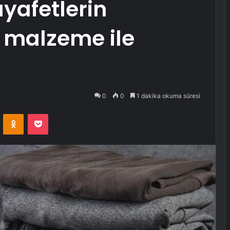
ıyafetlerin
i malzeme ile
0
0
1 dakika okuma süresi
VKontakte
Odnoklassniki
Pocket