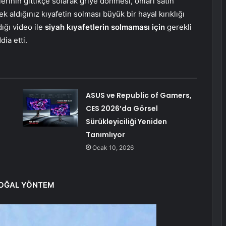
erinin gittikçe solarak griye dönmesi, onları satın
 aldığınız kıyafetin solması büyük bir hayal kırıklığı
dığı video ile
siyah kıyafetlerin solmaması için
gerekli
ia etti.
ASUS ve Republic of Gamers,
CES 2026’da Görsel
Sürükleyiciliği Yeniden
Tanımlıyor
Ocak 10, 2026
 DOĞAL YÖNTEM