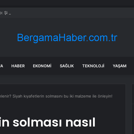
: Şi ve Putin İran’a silah satmayacaklarını söyledi
FA
HABER
EKONOMI
SAĞLIK
TEKNOLOJI
YAŞAM
nlenir? Siyah kıyafetlerin solmasını bu iki malzeme ile önleyin!
in solması nasıl