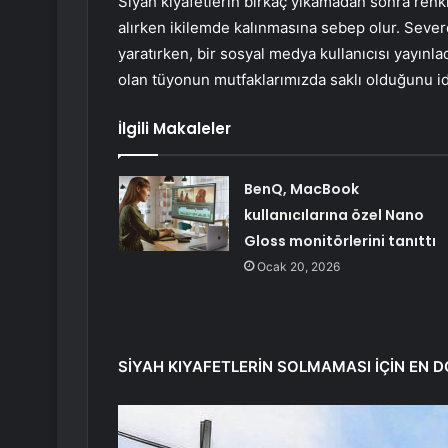
Siyah kıyafetlerin birkaç yıkamadan sonra renkl
alırken ikilemde kalınmasına sebep olur. Severek
yaratırken, bir sosyal medya kullanıcısı yayınla
olan tüyonun mutfaklarımızda saklı olduğunu idd
İlgili Makaleler
BenQ, MacBook
kullanıcılarına özel Nano
Gloss monitörlerini tanıttı
Ocak 20, 2026
SİYAH KIYAFETLERİN SOLMAMASI İÇİN EN