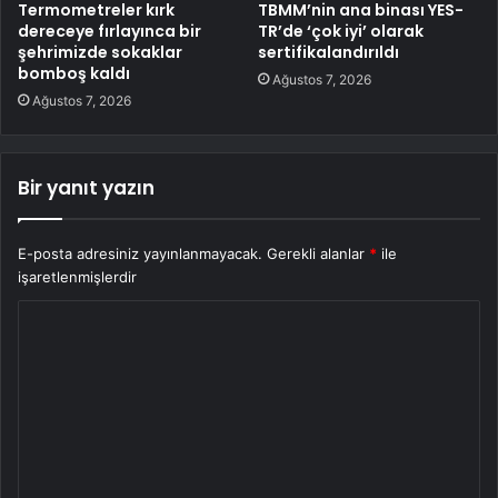
Termometreler kırk
TBMM’nin ana binası YES-
dereceye fırlayınca bir
TR’de ‘çok iyi’ olarak
şehrimizde sokaklar
sertifikalandırıldı
bomboş kaldı
Ağustos 7, 2026
Ağustos 7, 2026
Bir yanıt yazın
E-posta adresiniz yayınlanmayacak.
Gerekli alanlar
*
ile
işaretlenmişlerdir
Y
o
r
u
m
*