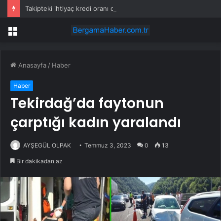
Takipteki ihtiyaç kredi oranı dokuz yılın zirvesinde
Menü
Anasayfa
/
Haber
Haber
Tekirdağ’da faytonun
çarptığı kadın yaralandı
AYŞEGÜL OLPAK
Temmuz 3, 2023
0
13
Bir dakikadan az