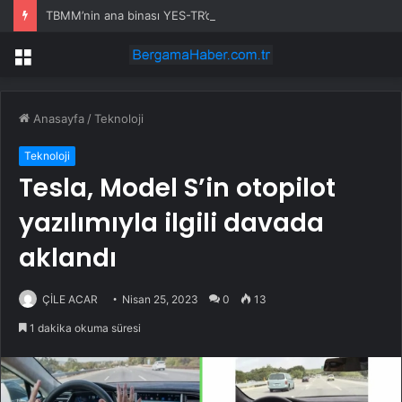
TBMM’nin ana binası YES-TR’de ‘çok iyi’ olarak sertifikalandırıldı
Menü
Anasayfa
/
Teknoloji
Teknoloji
Tesla, Model S’in otopilot
yazılımıyla ilgili davada
aklandı
ÇİLE ACAR
Nisan 25, 2023
0
13
1 dakika okuma süresi