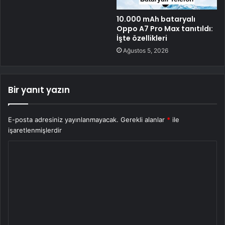
10.000 mAh bataryalı
Oppo A7 Pro Max tanıtıldı:
İşte özellikleri
Ağustos 5, 2026
Bir yanıt yazın
E-posta adresiniz yayınlanmayacak.
Gerekli alanlar
*
ile
işaretlenmişlerdir
Y
o
r
u
m
*