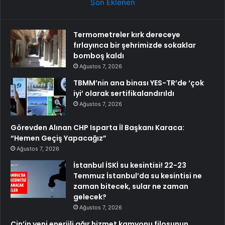
Son Eklenen
Termometreler kırk dereceye
fırlayınca bir şehrimizde sokaklar
bomboş kaldı
Ağustos 7, 2026
TBMM’nin ana binası YES-TR’de ‘çok
iyi’ olarak sertifikalandırıldı
Ağustos 7, 2026
Görevden Alınan CHP Isparta İl Başkanı Karaca:
“Hemen Geçiş Yapacağız”
Ağustos 7, 2026
İstanbul İSKİ su kesintisi! 22-23
Temmuz İstanbul’da su kesintisi ne
zaman bitecek, sular ne zaman
gelecek?
Ağustos 7, 2026
Çin’in yeni enerjili ağır hizmet kamyonu filosunun