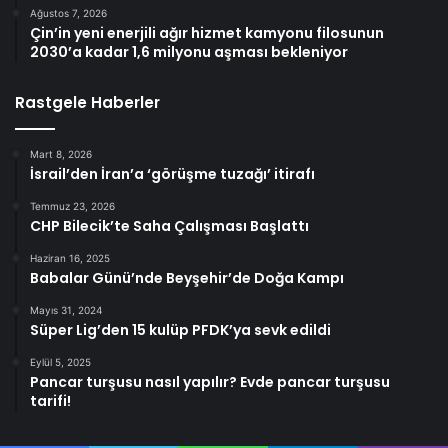
Ağustos 7, 2026
Çin’in yeni enerjili ağır hizmet kamyonu filosunun
2030’a kadar 1,6 milyonu aşması bekleniyor
Rastgele Haberler
Mart 8, 2026
İsrail’den İran’a ‘görüşme tuzağı’ itirafı
Temmuz 23, 2026
CHP Bilecik’te Saha Çalışması Başlattı
Haziran 16, 2025
Babalar Günü’nde Beyşehir’de Doğa Kampı
Mayıs 31, 2024
Süper Lig’den 15 kulüp PFDK’ya sevk edildi
Eylül 5, 2025
Pancar turşusu nasıl yapılır? Evde pancar turşusu
tarifi!