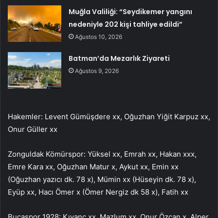
Muğla Valiliği: “Seydikemer yangını
nedeniyle 202 kişi tahliye edildi”
Ağustos 10, 2026
Batman’da Mezarlık Ziyareti
Ağustos 9, 2026
Hakemler: Levent Gümüşdere xx, Oğuzhan Yiğit Karpuz xx,
Onur Güller xx
Zonguldak Kömürspor: Yüksel xx, Emrah xx, Hakan xxx,
Emre Kara xx, Oğuzhan Matur x, Aykut xx, Emin xx
(Oğuzhan yazıcı dk. 78 x), Mümin xx (Hüseyin dk. 78 x),
Eyüp xx, Hacı Ömer x (Ömer Nergiz dk 58 x), Fatih xx
Bucaspor 1928: Kıvanç xx, Mazlum xx, Onur Özcan x, Alper