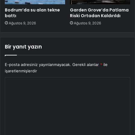
Bodrum’da su alan tekne
Garden Grove’da Patlama
battı
Riski Ortadan Kaldırıldı
Ağustos 9, 2026
Ağustos 9, 2026
Bir yanıt yazın
E-posta adresiniz yayınlanmayacak.
Gerekli alanlar
*
ile
işaretlenmişlerdir
Y
o
r
u
m
*