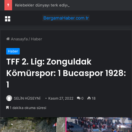
Kelebekler dünyayı terk ediyor
Menü
Anasayfa
/
Haber
Haber
TFF 2. Lig: Zonguldak
Kömürspor: 1 Bucaspor 1928:
1
SELİN HÜSEYNİ
Kasım 27, 2022
0
18
1 dakika okuma süresi