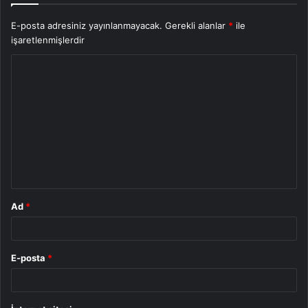
E-posta adresiniz yayınlanmayacak.
Gerekli alanlar
*
ile
işaretlenmişlerdir
Y
o
r
u
m
*
Ad
*
E-posta
*