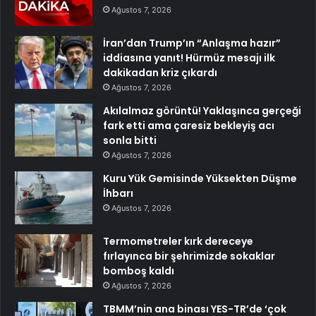
Ağustos 7, 2026
İran’dan Trump’ın “Anlaşma hazır”
iddiasına yanıt! Hürmüz mesajı ilk
dakikadan kriz çıkardı
Ağustos 7, 2026
Akılalmaz görüntü! Yaklaşınca gerçeği
fark etti ama çaresiz bekleyiş acı
sonla bitti
Ağustos 7, 2026
Kuru Yük Gemisinde Yüksekten Düşme
İhbarı
Ağustos 7, 2026
Termometreler kırk dereceye
fırlayınca bir şehrimizde sokaklar
bomboş kaldı
Ağustos 7, 2026
TBMM’nin ana binası YES-TR’de ‘çok