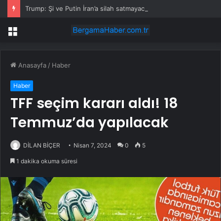
Trump: Şi ve Putin İran’a silah satmayacaklarını söyledi
Menü
Anasayfa
/
Haber
Haber
TFF seçim kararı aldı! 18
Temmuz’da yapılacak
DİLAN BİÇER
Nisan 7, 2024
0
5
1 dakika okuma süresi