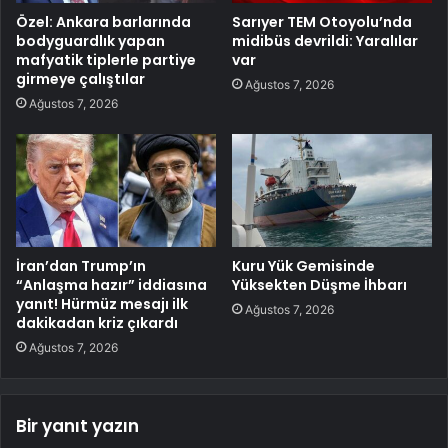
Özel: Ankara barlarında
Sarıyer TEM Otoyolu’nda
bodyguardlık yapan
midibüs devrildi: Yaralılar
mafyatik tiplerle partiye
var
girmeye çalıştılar
Ağustos 7, 2026
Ağustos 7, 2026
İran’dan Trump’ın
Kuru Yük Gemisinde
“Anlaşma hazır” iddiasına
Yüksekten Düşme İhbarı
yanıt! Hürmüz mesajı ilk
Ağustos 7, 2026
dakikadan kriz çıkardı
Ağustos 7, 2026
Bir yanıt yazın