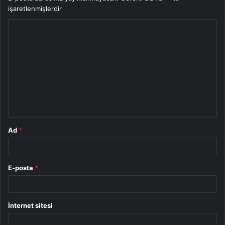
işaretlenmişlerdir
Y
o
r
u
m
*
Ad
*
E-posta
*
İnternet sitesi