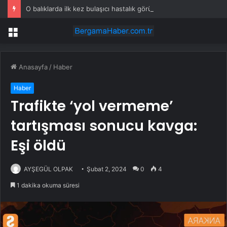
O balıklarda ilk kez bulaşıcı hastalık görüldü: Uzmanlar ‘tüketmeyin’ çağrısı yaptı
Menü
Anasayfa
/
Haber
Haber
Trafikte ‘yol vermeme’
tartışması sonucu kavga:
Eşi öldü
AYŞEGÜL OLPAK
Şubat 2, 2024
0
4
1 dakika okuma süresi