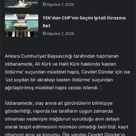
Ağustos 7, 2026
YSK’dan CHP’nin Seçim İptali İtirazına
Ret
Ağustos 7, 2026
Ankara Cumhuriyet Başsavcılığı tarafından hazırlanan
iddianamede, Ali Kürk ve Halit Kürk hakkında ‘kasten
öldürme’ suçundan müebbet hapis, Cevdet Dündar için ise
‘üst soydan bir akrabayı kasten öldürme’ suçundan
ağırlaştırılmış müebbet hapis cezası istendi. ‘.
İddianamede, olay anına ait görüntülerin bilirkişiye
gönderildiği, raporda ise tarafların uygun zamanda
olmaması nedeniyle mağdurun vurulduğu anın detaylı
olarak tespit edilmesinin mümkün olmadığı belirtildi. kayıt
cihazının açısı ve konumu. Öte yandan Cevdet Dündar’ın