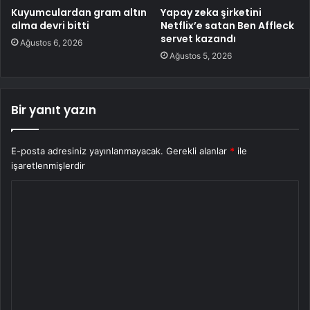
Kuyumculardan gram altın
Yapay zeka şirketini
alma devri bitti
Netflix’e satan Ben Affleck
servet kazandı
Ağustos 6, 2026
Ağustos 5, 2026
Bir yanıt yazın
E-posta adresiniz yayınlanmayacak.
Gerekli alanlar
*
ile
işaretlenmişlerdir
Y
o
r
u
m
*