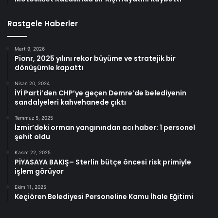
Rastgele Haberler
Mart 9, 2026
Pionr, 2025 yılını rekor büyüme ve stratejik bir
dönüşümle kapattı
Nisan 20, 2024
İYİ Parti’den CHP’ye geçen Demre’de belediyenin
sandalyeleri kahvehanede çıktı
Temmuz 5, 2025
İzmir’deki orman yangınından acı haber: 1 personel
şehit oldu
Kasım 22, 2025
PİYASAYA BAKIŞ– Sterlin bütçe öncesi risk primiyle
işlem görüyor
Ekim 11, 2025
Keçiören Belediyesi Personeline Kamu İhale Eğitimi