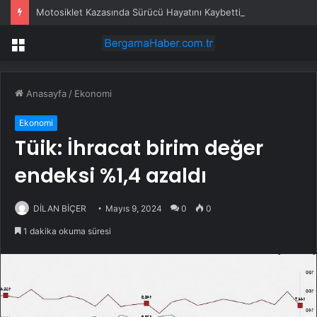
Motosiklet Kazasında Sürücü Hayatını Kaybetti
Menü
Anasayfa
/
Ekonomi
Ekonomi
Tüik: İhracat birim değer
endeksi %1,4 azaldı
DİLAN BİÇER
Mayıs 9, 2024
0
0
1 dakika okuma süresi