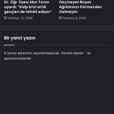
Dr. Öğr. Üyesi Akın Torun
Geçmeyen Boyun
uyardı: “Kalp krizi artık
Ağrılarınızı Görmezden
gençleri de tehdit ediyor”
Gelmeyin!
Temmuz 12, 2026
Temmuz 6, 2026
Bir yanıt yazın
E-posta adresiniz yayınlanmayacak.
Gerekli alanlar
*
ile
işaretlenmişlerdir
Y
o
r
u
m
*