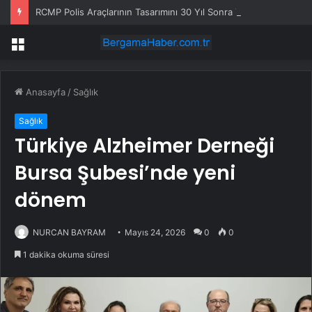
RCMP Polis Araçlarının Tasarımını 30 Yıl Sonra Yeniliyor
Menü
Anasayfa
/
Sağlık
Sağlık
Türkiye Alzheimer Derneği
Bursa Şubesi’nde yeni
dönem
NURCAN BAYRAM
Mayıs 24, 2026
0
0
1 dakika okuma süresi