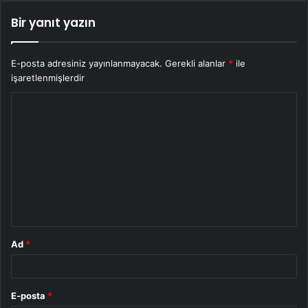
Bir yanıt yazın
E-posta adresiniz yayınlanmayacak.
Gerekli alanlar
*
ile
işaretlenmişlerdir
Y
o
r
u
m
*
Ad
*
E-posta
*