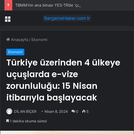
TBMM’nin ana binası YES-TR’de ‘çok iyi’ olarak sertifikalandırıldı
Menü
Anasayfa
/
Ekonomi
Ekonomi
Türkiye üzerinden 4 ülkeye
uçuşlarda e-vize
zorunluluğu: 15 Nisan
itibarıyla başlayacak
DİLAN BİÇER
Nisan 8, 2024
0
5
1 dakika okuma süresi