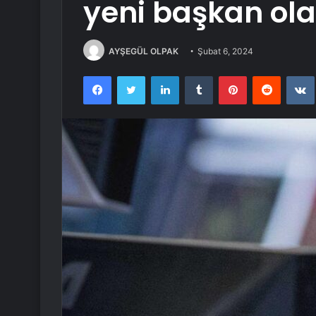
yeni başkan ola
AYŞEGÜL OLPAK
Şubat 6, 2024
Facebook
Twitter
LinkedIn
Tumblr
Pinterest
Reddit