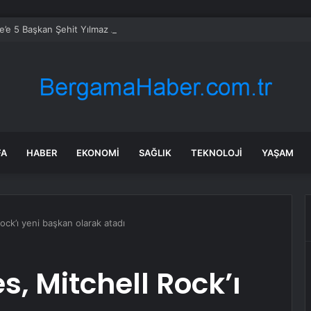
’e 5 Başkan Şehit Yılmaz Argon Caddesi’nde
FA
HABER
EKONOMI
SAĞLIK
TEKNOLOJI
YAŞAM
ck’ı yeni başkan olarak atadı
, Mitchell Rock’ı