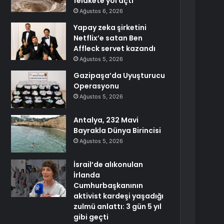
felakete yol açtı
Ağustos 6, 2026
Yapay zeka şirketini
Netflix’e satan Ben
Affleck servet kazandı
Ağustos 5, 2026
Gazipaşa’da Uyuşturucu
Operasyonu
Ağustos 5, 2026
Antalya, 232 Mavi
Bayrakla Dünya Birincisi
Ağustos 5, 2026
İsrail’de alıkonulan
İrlanda
Cumhurbaşkanının
aktivist kardeşi yaşadığı
zulmü anlattı: 3 gün 5 yıl
gibi geçti