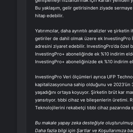
genişlemeyi hızlandırmak için kârları yeniden y
Bu yaklaşım, gelir getirisinden ziyade sermaye
hitap edebilir.
Yatırımcılar, daha ayrıntılı analizler ve şirketin
getiriler de dahil olmak üzere ek InvestingPro
adresini ziyaret edebilir. InvestingPro’da özel bi
InvestingPro+ aboneliğinde ek %10 indirim eld
InvestingPro+ aboneliğinizde ek %10 indirim e
InvestingPro Veri ölçümleri ayrıca UFP Techno
kapitalizasyonuna sahip olduğunu ve 2023’ün 3. 
yaşadığını ortaya koyuyor. Şirketin brüt kar ma
yansıtıyor. tıbbi cihaz ve bileşenlerin üretimi. 
Teknolojilerini rekabetçi tıbbi cihaz pazarında 
Bu makale yapay zeka desteğiyle oluşturulmuş, 
Daha fazla bilgi için Şartlar ve Koşullarımıza ba