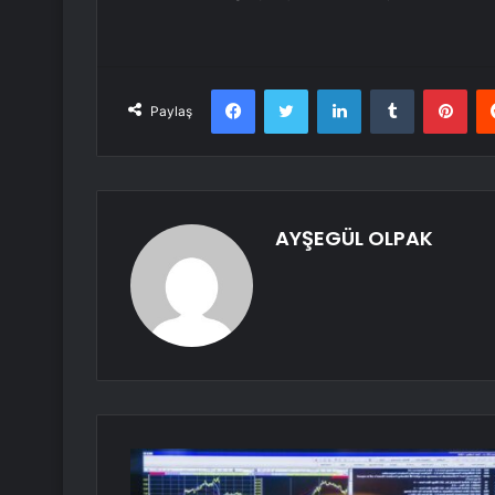
Facebook
Twitter
LinkedIn
Tumblr
Pint
Paylaş
AYŞEGÜL OLPAK