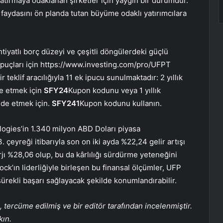
atırmaya odaklanan şirketler için yaygın bir durumdur.
 faydasını ön planda tutan büyüme odaklı yatırımcılara
 ihtiyatlı borç düzeyi ve çeşitli döngülerdeki güçlü
 İpuçları için https://www.investing.com/pro/UFPT
r teklif aracılığıyla 11 ek ipucu sunulmaktadır: 2 yıllık
e etmek için
SFY24
Kupon kodunu veya 1 yıllık
lde etmek için.
SFY241
Kupon kodunu kullanın.
logies’in 1.340 milyon ABD Doları piyasa
çeyreği itibarıyla son on iki ayda %22,24 gelir artışı
rjı %28,06 olup, bu da kârlılığı sürdürme yeteneğini
Rock’ın liderliğiyle birleşen bu finansal ölçümler, UFP
sürekli başarı sağlayacak şekilde konumlandırabilir.
tercüme edilmiş ve bir editör tarafından incelenmiştir.
kın.