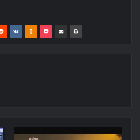
erest
Reddit
VKontakte
Odnoklassniki
Pocket
E-Posta ile paylaş
Yazdır