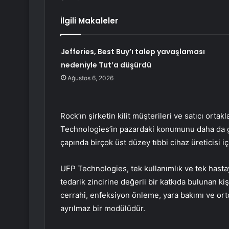
İlgili Makaleler
Jefferies, Best Buy’ı talep yavaşlaması
nedeniyle Tut’a düşürdü
Ağustos 6, 2026
Rock’ın şirketin kilit müşterileri ve satıcı orta
Technologies’in pazardaki konumunu daha da g
çapında birçok üst düzey tıbbi cihaz üreticisi i
UFP Technologies, tek kullanımlık ve tek hastay
tedarik zincirine değerli bir katkıda bulunan ki
cerrahi, enfeksiyon önleme, yara bakımı ve orto
ayrılmaz bir modülüdür.