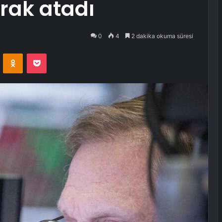
rak atadı
0
4
2 dakika okuma süresi
VKontakte
Odnoklassniki
Pocket