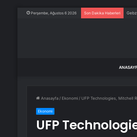
Gebze
Perşembe, Ağustos 6 2026
Son Dakika Haberleri
ANASAY
Anasayfa
/
Ekonomi
/
UFP Technologies, Mitchell Ro
Ekonomi
UFP Technologies