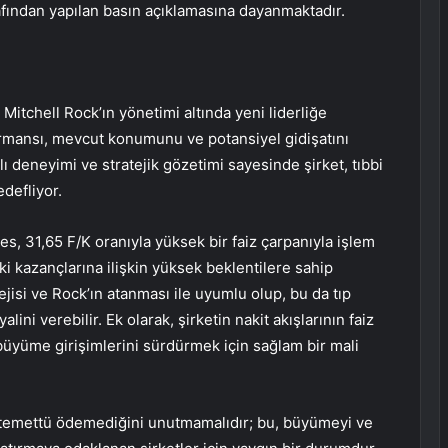
rafından yapılan basın açıklamasına dayanmaktadır.
tchell Rock’ın yönetimi altında yeni liderliğe
ormansı, mevcut konumunu ve potansiyel gidişatını
ı deneyimi ve stratejik gözetimi sayesinde şirket, tıbbi
edefliyor.
s, 31,65 F/K oranıyla yüksek bir faiz çarpanıyla işlem
ki kazançlarına ilişkin yüksek beklentilere sahip
jisi ve Rock’ın atanması ile uyumlu olup, bu da tıp
ini verebilir. Ek olarak, şirketin nakit akışlarının faiz
 büyüme girişimlerini sürdürmek için sağlam bir mali
a temettü ödemediğini unutmamalıdır; bu, büyümeyi ve