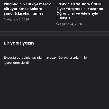
Rihanna’nın Türkiye merakı
Başkan Altay Umre Ödüllü
sürüyor: Önce Ankara
Siyer Yarışmasını Kazanan
şimdi Eskişehir hamlesi
Öğrenciler ve Aileleriyle
Buluştu
Ağustos 5, 2026
Ağustos 4, 2026
Bir yanıt yazın
E-posta adresiniz yayınlanmayacak.
Gerekli alanlar
*
ile
işaretlenmişlerdir
Y
o
r
u
m
*