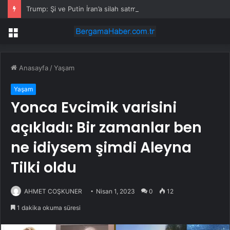
Trump: Şi ve Putin İran’a silah satmayacaklarını söyledi
Menü
Anasayfa
/
Yaşam
Yaşam
Yonca Evcimik varisini
açıkladı: Bir zamanlar ben
ne idiysem şimdi Aleyna
Tilki oldu
AHMET COŞKUNER
Nisan 1, 2023
0
12
1 dakika okuma süresi