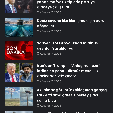
yapan mafyatik tiplerle partiye
girmeye çalıştılar
Ağustos 7, 2026
Deniz suyunu lıkır lıkır içmek için boru
döşediler
Ağustos 7, 2026
Sarıyer TEM Otoyolu’nda midibüs
devrildi: Yaralılar var
Ağustos 7, 2026
İran’dan Trump’ın “Anlaşma hazır”
iddiasına yanıt! Hürmüz mesajı ilk
dakikadan kriz çıkardı
Ağustos 7, 2026
Akılalmaz görüntü! Yaklaşınca gerçeği
fark etti ama çaresiz bekleyiş acı
sonla bitti
Ağustos 7, 2026