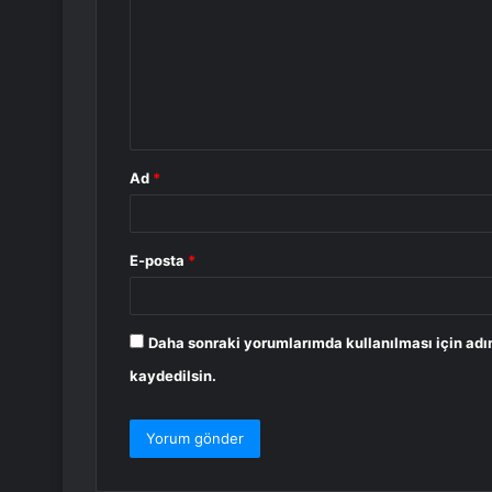
r
u
m
*
Ad
*
E-posta
*
Daha sonraki yorumlarımda kullanılması için adı
kaydedilsin.