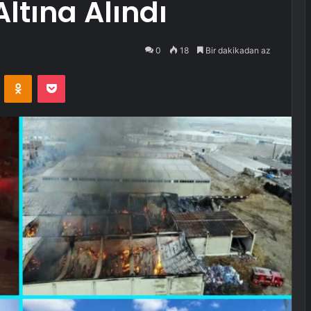
ltına Alındı
0
18
Bir dakikadan az
VKontakte
Odnoklassniki
Pocket