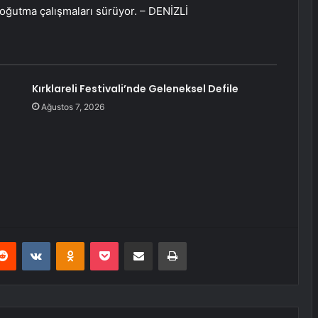
soğutma çalışmaları sürüyor. – DENİZLİ
Kırklareli Festivali’nde Geleneksel Defile
Ağustos 7, 2026
erest
Reddit
VKontakte
Odnoklassniki
Pocket
E-Posta ile paylaş
Yazdır