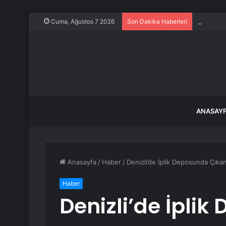
330 bin T
Cuma, Ağustos 7 2026
Son Dakika Haberleri
ANASAY
Anasayfa
/
Haber
/
Denizli’de İplik Deposunda Çıkan
Haber
Denizli’de İpli