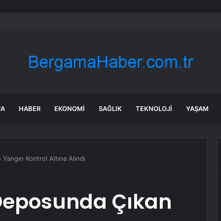
L’lik elektrikli otomobil geliyor! Fiyatını duyan inanamıyor
FA
HABER
EKONOMI
SAĞLIK
TEKNOLOJI
YAŞAM
 Yangın Kontrol Altına Alındı
k Deposunda Çıkan