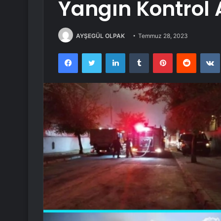
Yangın Kontrol A
AYŞEGÜL OLPAK
Temmuz 28, 2023
Facebook
Twitter
LinkedIn
Tumblr
Pinterest
Reddit