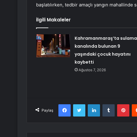
başlatılırken, tedbir amaçlı yangın mahallinde 
İlgili Makaleler
Kahramanmaraş’ta sulama
kanalında bulunan 9
yaşındaki çocuk hayatını
kaybetti
Ağustos 7, 2026
Facebook
Twitter
LinkedIn
Tumblr
Pint
Paylaş