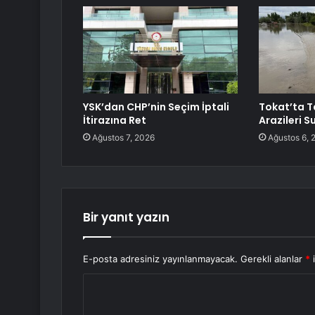
YSK’dan CHP’nin Seçim İptali
Tokat’ta T
İtirazına Ret
Arazileri S
Ağustos 7, 2026
Ağustos 6, 
Bir yanıt yazın
E-posta adresiniz yayınlanmayacak.
Gerekli alanlar
*
i
Y
o