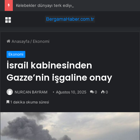
Kelebekler dünyayı terk ediyor
Menü
Anasayfa
/
Ekonomi
Ekonomi
İsrail kabinesinden
Gazze’nin işgaline onay
NURCAN BAYRAM
Ağustos 10, 2025
0
0
1 dakika okuma süresi