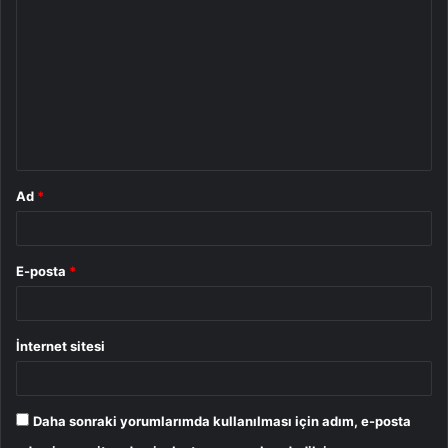
o
r
u
m
*
Ad
*
E-posta
*
İnternet sitesi
Daha sonraki yorumlarımda kullanılması için adım, e-posta