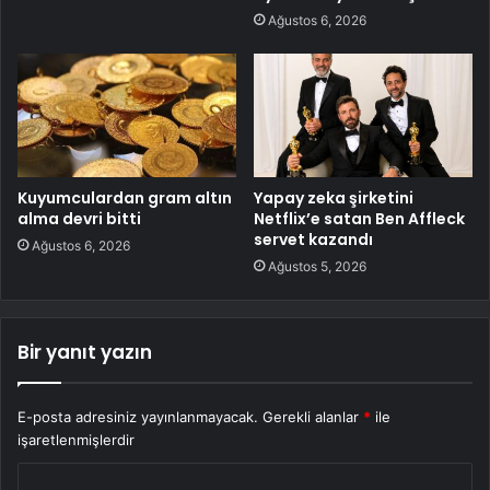
Ağustos 6, 2026
Kuyumculardan gram altın
Yapay zeka şirketini
alma devri bitti
Netflix’e satan Ben Affleck
servet kazandı
Ağustos 6, 2026
Ağustos 5, 2026
Bir yanıt yazın
E-posta adresiniz yayınlanmayacak.
Gerekli alanlar
*
ile
işaretlenmişlerdir
Y