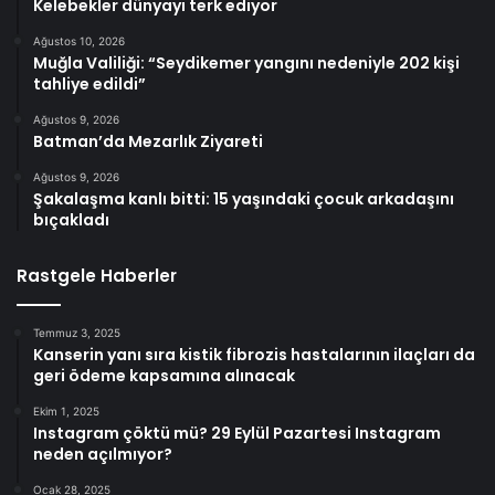
Kelebekler dünyayı terk ediyor
Ağustos 10, 2026
Muğla Valiliği: “Seydikemer yangını nedeniyle 202 kişi
tahliye edildi”
Ağustos 9, 2026
Batman’da Mezarlık Ziyareti
Ağustos 9, 2026
Şakalaşma kanlı bitti: 15 yaşındaki çocuk arkadaşını
bıçakladı
Rastgele Haberler
Temmuz 3, 2025
Kanserin yanı sıra kistik fibrozis hastalarının ilaçları da
geri ödeme kapsamına alınacak
Ekim 1, 2025
Instagram çöktü mü? 29 Eylül Pazartesi Instagram
neden açılmıyor?
Ocak 28, 2025